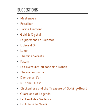
SUGGESTIONS
Mysteriosa
Exkalibur
Carine Diamond
Gold & Crystal
Le jugement de Salomon
L’Elixir d’Or
Lueur
Chemins Secrets
Fatum
Les aventures du capitaine Ronan
Chasse anonyme
D’encre et d’or
N-Zone Quest
Chickenhare and the Treasure of Spiking-Beard
Guardians of Legends
Le Tarot des Veilleurs
Le Jade et le Granit