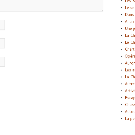
Les S
Le se
Dans 
A la 
Une j
La Ch
Le Ch
Chart
Opéra
Auror
Les a
La Ch
Autre
Activi
Esca
Chass
Autou
La pe