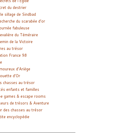
ecrets de l’Égide
cret du destrier
le sillage de Sindbad
recherche du scarabée d’or
ournée fabuleuse
evalière du Téméraire
emin de la Victoire
res au trésor
tion France 98
e
moureux d’Ariège
ouette d’Or
s chasses au trésor
tés enfants et familles
pe games & escape rooms
eurs de trésors & Aventure
r des chasses au trésor
tite encyclopédie