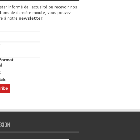
ster informé de l'actualité ou recevoir nos
tions de dernière minute, vous pouvez
re à notre
newsletter
.
o
Format
l
t
ile
EXION