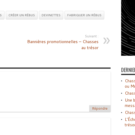
S
CRÉER UN RÉBUS
DEVINETTES
FABRIQUER UN RÉBUS
Suivant :
Bannières promotionnelles – Chasses
au trésor
DERNIE
Chass
ou M
Chass
Une b
mess
Répondre
Chass
L’Éch
tréso