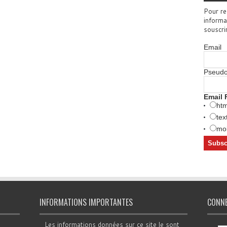
Pour re
informa
souscri
Email
Pseud
Email 
htm
tex
mob
INFORMATIONS IMPORTANTES
CONN
Les informations données sur ce site le sont