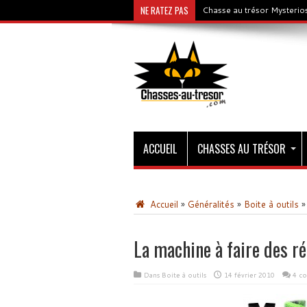
NE RATEZ PAS
Chasse au trésor Mysterios
ACCUEIL
CHASSES AU TRÉSOR
Accueil
»
Généralités
»
Boite à outils
»
La machine à faire des r
Dans
Boite à outils
14 février 2010
4 c