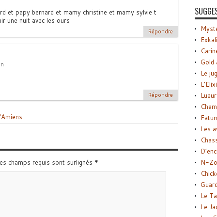
SUGGE
ard et papy bernard et mamy christine et mamy sylvie t
ir une nuit avec les ours
Myste
Répondre
Exkal
Carin
Gold 
in
Le ju
L’Elix
Lueur
Répondre
Chemi
d'Amiens
Fatu
Les a
Chas
D’enc
N-Zo
Les champs requis sont surlignés
*
Chick
Guard
Le Ta
Le Ja