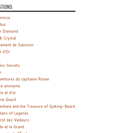
STIONS
riosa
ibur
e Diamond
& Crystal
gement de Salomon
ir d’Or
ns Secrets
m
ventures du capitaine Ronan
se anonyme
re et d’or
ne Quest
enhare and the Treasure of Spiking-Beard
ians of Legends
rot des Veilleurs
de et le Granit