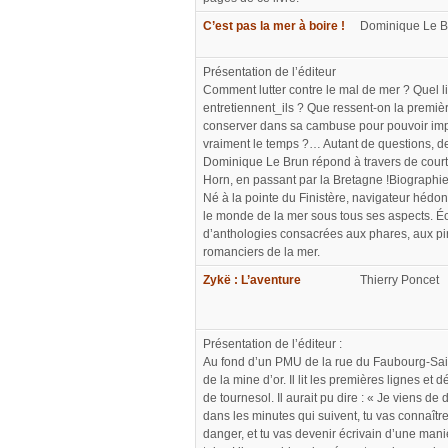
C’est pas la mer à boire !
Dominique Le B
Présentation de l’éditeur
Comment lutter contre le mal de mer ? Quel li
entretiennent_ils ? Que ressent-on la premièr
conserver dans sa cambuse pour pouvoir impro
vraiment le temps ?… Autant de questions, d
Dominique Le Brun répond à travers de court
Horn, en passant par la Bretagne !Biographie
Né à la pointe du Finistère, navigateur hédon
le monde de la mer sous tous ses aspects. Éc
d’anthologies consacrées aux phares, aux pir
romanciers de la mer.
Zykë : L’aventure
Thierry Poncet
Présentation de l’éditeur :
Au fond d’un PMU de la rue du Faubourg-Saint
de la mine d’or. Il lit les premières lignes et
de tournesol. Il aurait pu dire : « Je viens de
dans les minutes qui suivent, tu vas connaître
danger, et tu vas devenir écrivain d’une mani