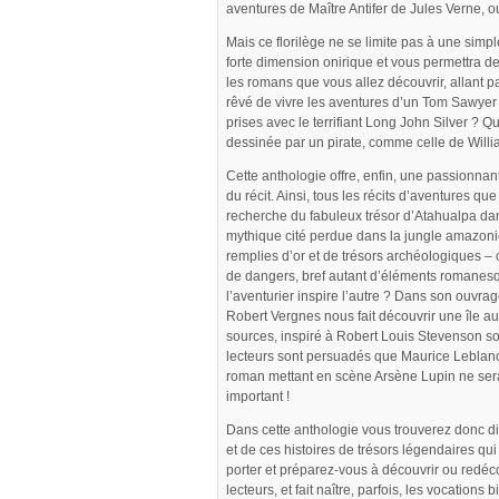
aventures de Maître Antifer de Jules Verne, o
Mais ce florilège ne se limite pas à une simp
forte dimension onirique et vous permettra de
les romans que vous allez découvrir, allant par
rêvé de vivre les aventures d’un Tom Sawyer 
prises avec le terrifiant Long John Silver ? 
dessinée par un pirate, comme celle de Will
Cette anthologie offre, enfin, une passionnante
du récit. Ainsi, tous les récits d’aventures qu
recherche du fabuleux trésor d’Atahualpa da
mythique cité perdue dans la jungle amazon
remplies d’or et de trésors archéologiques – 
de dangers, bref autant d’éléments romanesq
l’aventurier inspire l’autre ? Dans son ouvrag
Robert Vergnes nous fait découvrir une île au 
sources, inspiré à Robert Louis Stevenson so
lecteurs sont persuadés que Maurice Leblanc 
roman mettant en scène Arsène Lupin ne sera
important !
Dans cette anthologie vous trouverez donc di
et de ces histoires de trésors légendaires qui
porter et préparez-vous à découvrir ou redéc
lecteurs, et fait naître, parfois, les vocation