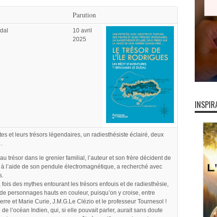
Parution
dal
10 avril
2025
INSPIR
ates et leurs trésors légendaires, un radiesthésiste éclairé, deux
e…
 trésor dans le grenier familial, l’auteur et son frère décident de
ui, à l’aide de son pendule électromagnétique, a recherché avec
s.
la fois des mythes entourant les trésors enfouis et de radiesthésie,
de personnages hauts en couleur, puisqu’on y croise, entre
ierre et Marie Curie, J.M.G.Le Clézio et le professeur Tournesol !
e de l’océan Indien, qui, si elle pouvait parler, aurait sans doute