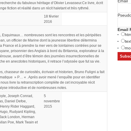
Email
a recherche du fabuleux héritage d’Olivier Levasseur.Ce livre, écrit
e fiction et réalité dans un récit haletant et très rythmé.
Pseud
18 février
2016
Email 
htm
es, Esquimaux… nombreuses sont les rencontres et les péripéties
an, un officier de Marine dont la jeunesse libertine détermina
tex
la France et à prendre la mer vers de lointaines contrées pour se
mob
 Guyane, prisonnier des Anglais à bord du Britannia, explorateur à la
rouse, avant d’être témoin des journées insurrectionnelles de
e en anecdotes historiques, il retrace l’odyssée que fut sa vie.
chasseur de curiosités, écrivain et historien, Bruno Fuligni a fait
matique » P… « . Après avoir mené l’enquête pour en identifier
nous livre la retranscription complète de cet incroyable récit
lyse introductive et de nombreuses notes.
oyle, Joseph Conrad,
5
s, Daniel Defoe,
novembre
 Henry Rider Haggard,
2015
Hugo, Rudyard Kipling,
 Jack London, Herman
Allan Poe, Mark Twain et