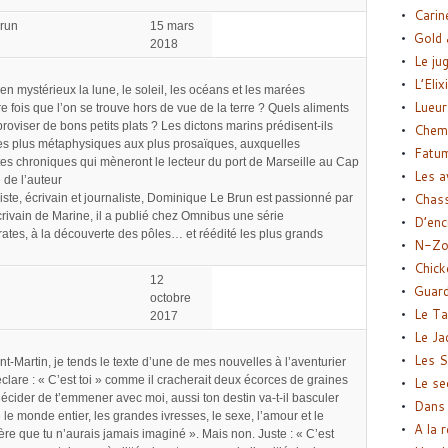
Carin
run
15 mars
Gold 
2018
Le ju
L’Elix
en mystérieux la lune, le soleil, les océans et les marées
Lueur
e fois que l’on se trouve hors de vue de la terre ? Quels aliments
viser de bons petits plats ? Les dictons marins prédisent-ils
Chemi
es plus métaphysiques aux plus prosaïques, auxquelles
Fatu
es chroniques qui mèneront le lecteur du port de Marseille au Cap
Les a
 de l’auteur
Chas
iste, écrivain et journaliste, Dominique Le Brun est passionné par
rivain de Marine, il a publié chez Omnibus une série
D’enc
ates, à la découverte des pôles… et réédité les plus grands
N-Zo
Chick
12
Guard
octobre
Le Ta
2017
Le Ja
Les S
-Martin, je tends le texte d’une de mes nouvelles à l’aventurier
 déclare : « C’est toi » comme il cracherait deux écorces de graines
Le se
 décider de t’emmener avec moi, aussi ton destin va-t-il basculer
Dans 
 le monde entier, les grandes ivresses, le sexe, l’amour et le
A la 
ère que tu n’aurais jamais imaginé ». Mais non. Juste : « C’est