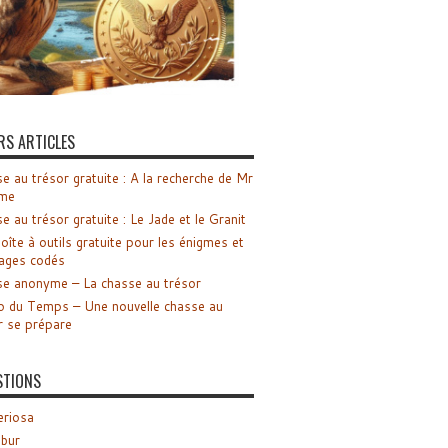
RS ARTICLES
e au trésor gratuite : A la recherche de Mr
me
e au trésor gratuite : Le Jade et le Granit
oîte à outils gratuite pour les énigmes et
ages codés
e anonyme – La chasse au trésor
o du Temps – Une nouvelle chasse au
r se prépare
STIONS
riosa
ibur