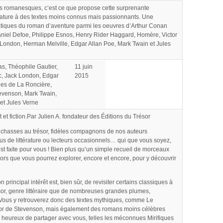
rs romanesques, c’est ce que propose cette surprenante
rature à des textes moins connus mais passionnants. Une
atiques du roman d’aventure parmi les oeuvres d’Arthur Conan
iel Defoe, Philippe Esnos, Henry Rider Haggard, Homère, Victor
London, Herman Melville, Edgar Allan Poe, Mark Twain et Jules
, Théophile Gautier,
11 juin
, Jack London, Edgar
2015
les de La Roncière,
evenson, Mark Twain,
et Jules Verne
 et fiction.Par Julien A. fondateur des Éditions du Trésor
 chasses au trésor, fidèles compagnons de nos auteurs
s de littérature ou lecteurs occasionnels… qui que vous soyez,
st faite pour vous ! Bien plus qu’un simple recueil de morceaux
résors que vous pourrez explorer, encore et encore, pour y découvrir
incipal intérêt est, bien sûr, de revisiter certains classiques à
ésor, genre littéraire que de nombreuses grandes plumes,
 Vous y retrouverez donc des textes mythiques, comme Le
ésor de Stevenson, mais également des romans moins célèbres
 heureux de partager avec vous, telles les méconnues Mirifiques