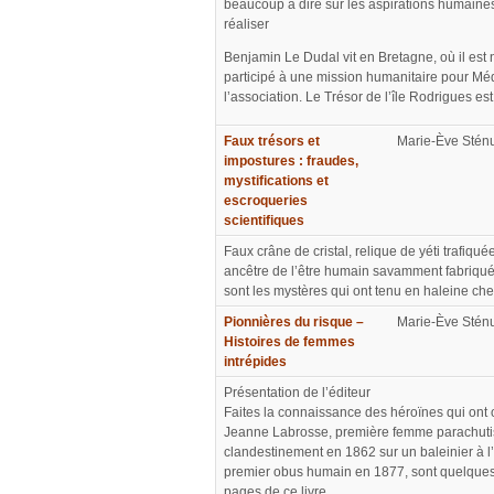
beaucoup à dire sur les aspirations humaines 
réaliser
Benjamin Le Dudal vit en Bretagne, où il est 
participé à une mission humanitaire pour Médec
l’association. Le Trésor de l’île Rodrigues est
Faux trésors et
Marie-Ève Sténu
impostures : fraudes,
mystifications et
escroqueries
scientifiques
Faux crâne de cristal, relique de yéti trafiqu
ancêtre de l’être humain savamment fabriqué,
sont les mystères qui ont tenu en haleine che
Pionnières du risque –
Marie-Ève Sténu
Histoires de femmes
intrépides
Présentation de l’éditeur
Faites la connaissance des héroïnes qui ont o
Jeanne Labrosse, première femme parachuti
clandestinement en 1862 sur un baleinier à l
premier obus humain en 1877, sont quelques-
pages de ce livre.