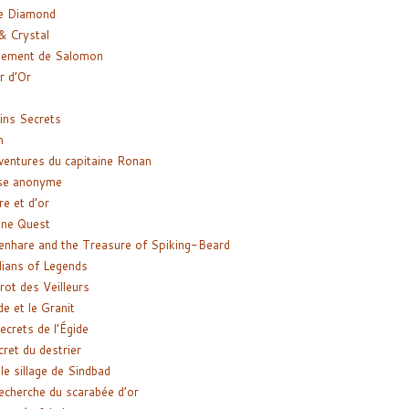
e Diamond
& Crystal
gement de Salomon
ir d’Or
ns Secrets
m
ventures du capitaine Ronan
se anonyme
re et d’or
ne Quest
enhare and the Treasure of Spiking-Beard
ians of Legends
rot des Veilleurs
de et le Granit
ecrets de l’Égide
cret du destrier
le sillage de Sindbad
recherche du scarabée d’or