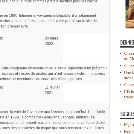
et sur ce que nous sommes prêts à sacrifier pour les voir se
né en 1990. Infirmier et voyageur infatigable, il a notamment
ins sans frontières, dont le récit a été publié sur le site de
 son premier livre.
it
24 mars
DERNIE
2022
Chass
ou M
Chass
ée, ville imaginaire ensevelie sous le sable, squelette d’un prétendu
Une b
 épaves et trésors de pirates qui n’ont jamais existé… nombreux
mess
rcheurs et aventuriers au cours des siècles passés.
Chass
it
11 février
L’Éch
2021
tréso
uvert la voie de l’aventure aux femmes d’aujourd’hui. L’intrépide
SUGGE
ste en 1799, la combative Georgiana Leonard, embarquée
’équipage entièrement masculin, ou encore la merveilleuse Zazel,
Myste
unes des pionnières du risque que vous rencontrerez au fil des
Exkal