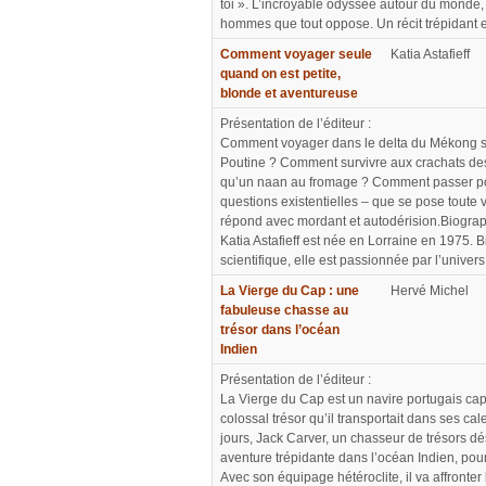
toi ». L’incroyable odyssée autour du monde, 
hommes que tout oppose. Un récit trépidant et 
Comment voyager seule
Katia Astafieff
quand on est petite,
blonde et aventureuse
Présentation de l’éditeur :
Comment voyager dans le delta du Mékong sa
Poutine ? Comment survivre aux crachats des
qu’un naan au fromage ? Comment passer pou
questions existentielles – que se pose toute v
répond avec mordant et autodérision.Biograph
Katia Astafieff est née en Lorraine en 1975. 
scientifique, elle est passionnée par l’univers 
La Vierge du Cap : une
Hervé Michel
fabuleuse chasse au
trésor dans l’océan
Indien
Présentation de l’éditeur :
La Vierge du Cap est un navire portugais cap
colossal trésor qu’il transportait dans ses c
jours, Jack Carver, un chasseur de trésors d
aventure trépidante dans l’océan Indien, po
Avec son équipage hétéroclite, il va affronte