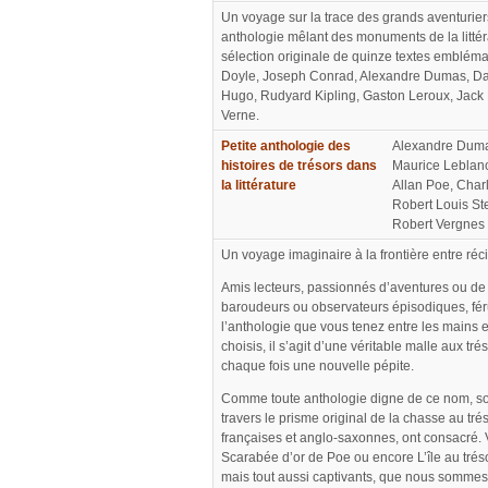
Un voyage sur la trace des grands aventurie
anthologie mêlant des monuments de la litté
sélection originale de quinze textes emblém
Doyle, Joseph Conrad, Alexandre Dumas, Dan
Hugo, Rudyard Kipling, Gaston Leroux, Jack 
Verne.
Petite anthologie des
Alexandre Dumas
histoires de trésors dans
Maurice Leblanc
la littérature
Allan Poe, Char
Robert Louis St
Robert Vergnes 
Un voyage imaginaire à la frontière entre récit
Amis lecteurs, passionnés d’aventures ou de
baroudeurs ou observateurs épisodiques, féru
l’anthologie que vous tenez entre les mains e
choisis, il s’agit d’une véritable malle aux t
chaque fois une nouvelle pépite.
Comme toute anthologie digne de ce nom, son pr
travers le prisme original de la chasse au tr
françaises et anglo-saxonnes, ont consacré.
Scarabée d’or de Poe ou encore L’île au tr
mais tout aussi captivants, que nous sommes