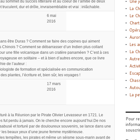
Une j
au sommet du succès littéraire et au coeur de l’amitié de deux
truculent, dur et drôle, invraisemblable et vrai : inlâchable.
La Ch
Le Ch
6 mai
2016
Chart
Opéra
Auror
ns être Duras ? Comment se faire des copines qui aiment
Les a
 Chinois ? Comment se débarrasser d’un Indien plus collant
La Ch
r une fille volcanique dans un cratère panaméen ? C’est à ces
oyageuse en solitaire – et à bien d’autres encore, que ce livre
Autre
ie de l’auteur :
Activi
Biologiste de formation et spécialisée en communication
Esca
des plantes, l’écriture et, bien sûr, les voyages !
Chass
17 mars
Autou
2016
La pe
turé à la Réunion par le Pirate Olivier Levasseur en 1721. Le
Pour re
ales fut perdu à jamais. On le cherche encore aujourd’hui.De nos
informa
ésabusé et torturé par de douloureux souvenirs, se lance dans une
souscri
ur les beaux yeux d’une jeune femme mystérieuse.
r les tempêtes, les pirates et même un séisme sous-marin avant de