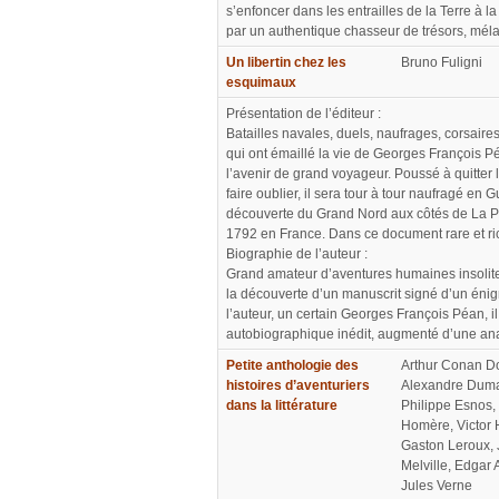
s’enfoncer dans les entrailles de la Terre à l
par un authentique chasseur de trésors, mélang
Un libertin chez les
Bruno Fuligni
esquimaux
Présentation de l’éditeur :
Batailles navales, duels, naufrages, corsair
qui ont émaillé la vie de Georges François Pé
l’avenir de grand voyageur. Poussé à quitter 
faire oublier, il sera tour à tour naufragé en
découverte du Grand Nord aux côtés de La Pé
1792 en France. Dans ce document rare et rich
Biographie de l’auteur :
Grand amateur d’aventures humaines insolites, 
la découverte d’un manuscrit signé d’un énig
l’auteur, un certain Georges François Péan, il 
autobiographique inédit, augmenté d’une ana
Petite anthologie des
Arthur Conan D
histoires d’aventuriers
Alexandre Duma
dans la littérature
Philippe Esnos,
Homère, Victor 
Gaston Leroux,
Melville, Edgar 
Jules Verne