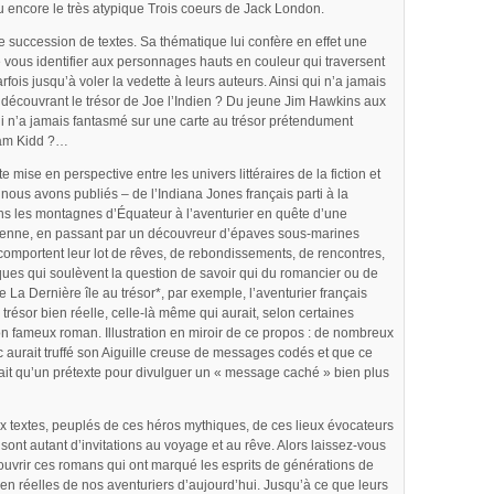
u encore le très atypique Trois coeurs de Jack London.
le succession de textes. Sa thématique lui confère en effet une
 vous identifier aux personnages hauts en couleur qui traversent
fois jusqu’à voler la vedette à leurs auteurs. Ainsi qui n’a jamais
découvrant le trésor de Joe l’Indien ? Du jeune Jim Hawkins aux
Qui n’a jamais fantasmé sur une carte au trésor prétendument
iam Kidd ?…
 mise en perspective entre les univers littéraires de la fiction et
e nous avons publiés – de l’Indiana Jones français parti à la
ns les montagnes d’Équateur à l’aventurier en quête d’une
ienne, en passant par un découvreur d’épaves sous-marines
comportent leur lot de rêves, de rebondissements, de rencontres,
ues qui soulèvent la question de savoir qui du romancier ou de
e La Dernière île au trésor*, par exemple, l’aventurier français
trésor bien réelle, celle-là même qui aurait, selon certaines
n fameux roman. Illustration en miroir de ce propos : de nombreux
aurait truffé son Aiguille creuse de messages codés et que ce
it qu’un prétexte pour divulguer un « message caché » bien plus
x textes, peuplés de ces héros mythiques, de ces lieux évocateurs
 sont autant d’invitations au voyage et au rêve. Alors laissez-vous
ouvrir ces romans qui ont marqué les esprits de générations de
s bien réelles de nos aventuriers d’aujourd’hui. Jusqu’à ce que leurs