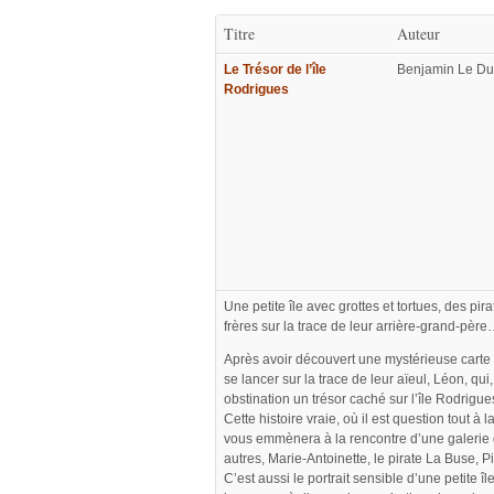
Titre
Auteur
Le Trésor de l’île
Benjamin Le Du
Rodrigues
Une petite île avec grottes et tortues, des pir
frères sur la trace de leur arrière-grand-pèr
Après avoir découvert une mystérieuse carte au
se lancer sur la trace de leur aïeul, Léon, q
obstination un trésor caché sur l’île Rodrigue
Cette histoire vraie, où il est question tout à 
vous emmènera à la rencontre d’une galerie 
autres, Marie-Antoinette, le pirate La Buse, P
C’est aussi le portrait sensible d’une petite îl