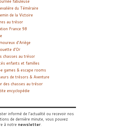
ournée fabuleuse
evalière du Téméraire
emin de la Victoire
res au trésor
tion France 98
e
moureux d’Ariège
ouette d’Or
s chasses au trésor
tés enfants et familles
pe games & escape rooms
eurs de trésors & Aventure
r des chasses au trésor
tite encyclopédie
ster informé de l'actualité ou recevoir nos
tions de dernière minute, vous pouvez
re à notre
newsletter
.