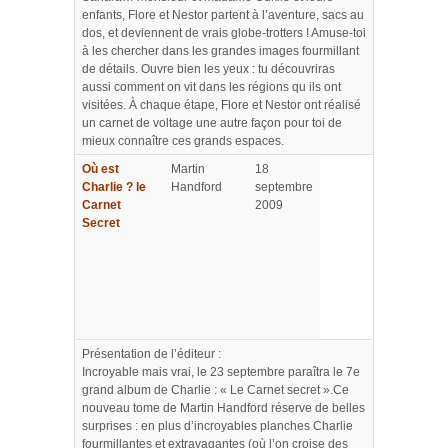
enfants, Flore et Nestor partent à l’aventure, sacs au
dos, et deviennent de vrais globe-trotters ! Amuse-toi
à les chercher dans les grandes images fourmillant
de détails. Ouvre bien les yeux : tu découvriras
aussi comment on vit dans les régions qu ils ont
visitées. À chaque étape, Flore et Nestor ont réalisé
un carnet de voltage une autre façon pour toi de
mieux connaître ces grands espaces.
Où est
Martin
18
Charlie ? le
Handford
septembre
Carnet
2009
Secret
Présentation de l’éditeur :
Incroyable mais vrai, le 23 septembre paraîtra le 7e
grand album de Charlie : « Le Carnet secret ».Ce
nouveau tome de Martin Handford réserve de belles
surprises : en plus d’incroyables planches Charlie
fourmillantes et extravagantes (où l’on croise des