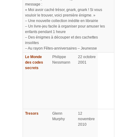
message :
« Moi avoir caché trésor, gnark, gnark ! Si vous
vouloir le trouver, voici première énigme. »
– Une nouvelle collection inédite en librairie
– Un livre-jeu facile à organiser pour amuser les
enfants pendant 1 heure
– Des énigmes à découper et des cachettes
insolites
– Au rayon Fêtes-anniversaires – Jeunesse
Le Monde
Philippe
22 octobre
des codes
Nessmann
2001
secrets
Tresors
Glenn
12
Murphy
novembre
2010