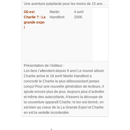
Une aventure palpitante pour les moins de 15 ans…
Où est
Martin
4 avril
Charlie ? : La
Handford
2006
grande expo
!
Présentation de l’éditeur :
Les fans l’attendent depuis 9 ans! Le nouvel album
Charlie arrive le 18 avril! Martin Handford a
concocté le Charlie le plus déboussolant jamais
conçu! Pour une nouvelle génération de lecteurs, il
ajoute encore plus de jeux, toujours plus d’activités
et même des autocollants. A travers la découpe de
la couverture apparaît Charlie: le ton est donné, on
est bien au coeur de la La Grande Expo! et Charlie
en est la vedette incontestée.