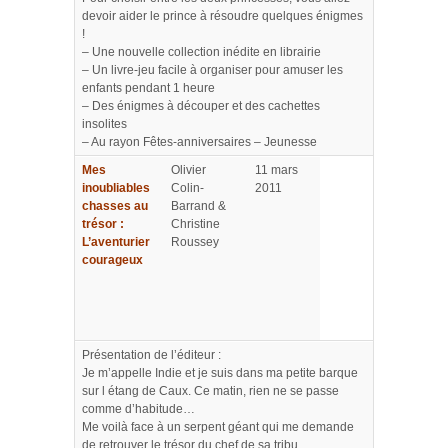
devoir aider le prince à résoudre quelques énigmes
!
– Une nouvelle collection inédite en librairie
– Un livre-jeu facile à organiser pour amuser les
enfants pendant 1 heure
– Des énigmes à découper et des cachettes
insolites
– Au rayon Fêtes-anniversaires – Jeunesse
Mes
Olivier
11 mars
inoubliables
Colin-
2011
chasses au
Barrand &
trésor :
Christine
L’aventurier
Roussey
courageux
Présentation de l’éditeur :
Je m’appelle Indie et je suis dans ma petite barque
sur l étang de Caux. Ce matin, rien ne se passe
comme d’habitude…
Me voilà face à un serpent géant qui me demande
de retrouver le trésor du chef de sa tribu.