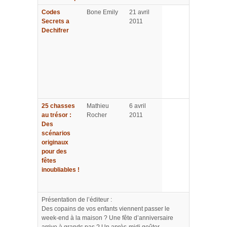
Codes
Bone Emily
21 avril
Secrets a
2011
Dechifrer
25 chasses
Mathieu
6 avril
au trésor :
Rocher
2011
Des
scénarios
originaux
pour des
fêtes
inoubliables !
Présentation de l’éditeur :
Des copains de vos enfants viennent passer le
week-end à la maison ? Une fête d’anniversaire