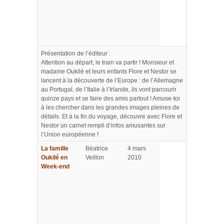
Présentation de l’éditeur :
Attention au départ, le train va partir ! Monsieur et
madame Oukilé et leurs enfants Flore et Nestor se
lancent à la découverte de l’Europe : de l’Allemagne
au Portugal, de l’Italie à l’Irlande, ils vont parcourir
quinze pays et se faire des amis partout ! Amuse-toi
à les chercher dans les grandes images pleines de
détails. Et à la fin du voyage, découvre avec Flore et
Nestor un carnet rempli d’infos amusantes sur
l’Union européenne !
La famille
Béatrice
4 mars
Oukilé en
Veillon
2010
Week-end