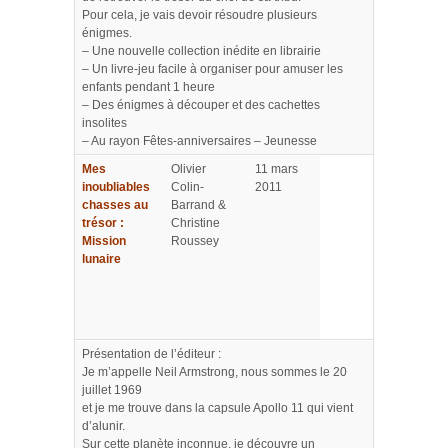
Pour cela, je vais devoir résoudre plusieurs
énigmes.
– Une nouvelle collection inédite en librairie
– Un livre-jeu facile à organiser pour amuser les
enfants pendant 1 heure
– Des énigmes à découper et des cachettes
insolites
– Au rayon Fêtes-anniversaires – Jeunesse
Mes
Olivier
11 mars
inoubliables
Colin-
2011
chasses au
Barrand &
trésor :
Christine
Mission
Roussey
lunaire
Présentation de l’éditeur :
Je m’appelle Neil Armstrong, nous sommes le 20
juillet 1969
et je me trouve dans la capsule Apollo 11 qui vient
d’alunir.
Sur cette planète inconnue, je découvre un