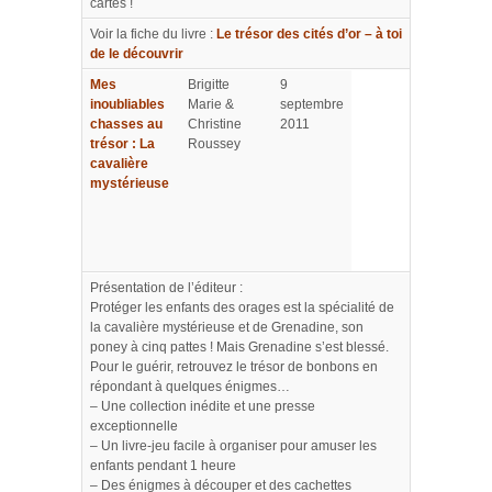
cartes !
Voir la fiche du livre :
Le trésor des cités d’or – à toi
de le découvrir
Mes
Brigitte
9
inoubliables
Marie &
septembre
chasses au
Christine
2011
trésor : La
Roussey
cavalière
mystérieuse
Présentation de l’éditeur :
Protéger les enfants des orages est la spécialité de
la cavalière mystérieuse et de Grenadine, son
poney à cinq pattes ! Mais Grenadine s’est blessé.
Pour le guérir, retrouvez le trésor de bonbons en
répondant à quelques énigmes…
– Une collection inédite et une presse
exceptionnelle
– Un livre-jeu facile à organiser pour amuser les
enfants pendant 1 heure
– Des énigmes à découper et des cachettes