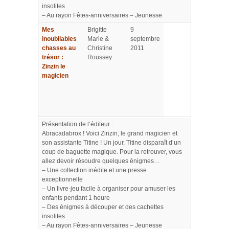
insolites
– Au rayon Fêtes-anniversaires – Jeunesse
Mes
Brigitte
9
inoubliables
Marie &
septembre
chasses au
Christine
2011
trésor :
Roussey
Zinzin le
magicien
Présentation de l’éditeur :
Abracadabrox ! Voici Zinzin, le grand magicien et
son assistante Titine ! Un jour, Titine disparaît d’un
coup de baguette magique. Pour la retrouver, vous
allez devoir résoudre quelques énigmes…
– Une collection inédite et une presse
exceptionnelle
– Un livre-jeu facile à organiser pour amuser les
enfants pendant 1 heure
– Des énigmes à découper et des cachettes
insolites
– Au rayon Fêtes-anniversaires – Jeunesse