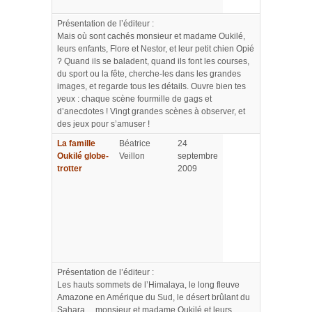
Présentation de l’éditeur :
Mais où sont cachés monsieur et madame Oukilé,
leurs enfants, Flore et Nestor, et leur petit chien Opié
? Quand ils se baladent, quand ils font les courses,
du sport ou la fête, cherche-les dans les grandes
images, et regarde tous les détails. Ouvre bien tes
yeux : chaque scène fourmille de gags et
d’anecdotes ! Vingt grandes scènes à observer, et
des jeux pour s’amuser !
La famille
Béatrice
24
Oukilé globe-
Veillon
septembre
trotter
2009
Présentation de l’éditeur :
Les hauts sommets de l’Himalaya, le long fleuve
Amazone en Amérique du Sud, le désert brûlant du
Sahara… monsieur et madame Oukilé et leurs