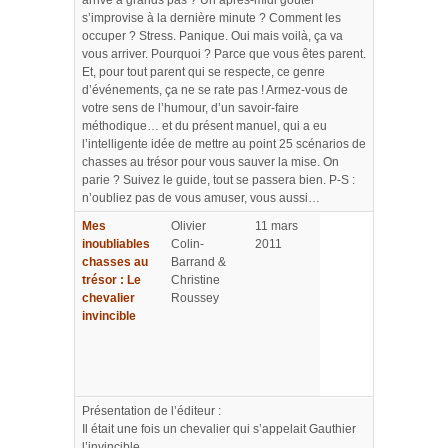
arrive à grands pas ? Un après-midi goûter
s’improvise à la dernière minute ? Comment les
occuper ? Stress. Panique. Oui mais voilà, ça va
vous arriver. Pourquoi ? Parce que vous êtes parent.
Et, pour tout parent qui se respecte, ce genre
d’événements, ça ne se rate pas ! Armez-vous de
votre sens de l’humour, d’un savoir-faire
méthodique… et du présent manuel, qui a eu
l’intelligente idée de mettre au point 25 scénarios de
chasses au trésor pour vous sauver la mise. On
parie ? Suivez le guide, tout se passera bien. P-S :
n’oubliez pas de vous amuser, vous aussi…
Mes
Olivier
11 mars
inoubliables
Colin-
2011
chasses au
Barrand &
trésor : Le
Christine
chevalier
Roussey
invincible
Présentation de l’éditeur :
Il était une fois un chevalier qui s’appelait Gauthier
l’invincible.