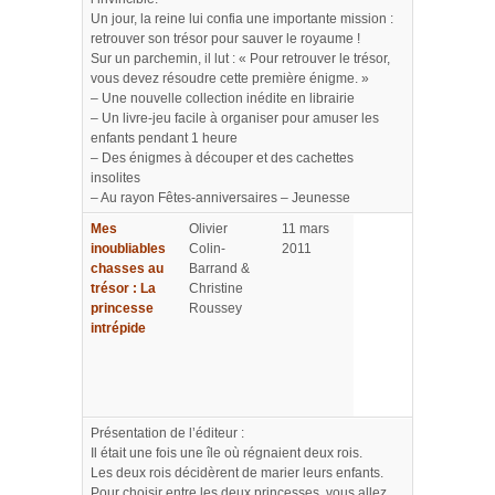
Un jour, la reine lui confia une importante mission :
retrouver son trésor pour sauver le royaume !
Sur un parchemin, il lut : « Pour retrouver le trésor,
vous devez résoudre cette première énigme. »
– Une nouvelle collection inédite en librairie
– Un livre-jeu facile à organiser pour amuser les
enfants pendant 1 heure
– Des énigmes à découper et des cachettes
insolites
– Au rayon Fêtes-anniversaires – Jeunesse
Mes
Olivier
11 mars
inoubliables
Colin-
2011
chasses au
Barrand &
trésor : La
Christine
princesse
Roussey
intrépide
Présentation de l’éditeur :
Il était une fois une île où régnaient deux rois.
Les deux rois décidèrent de marier leurs enfants.
Pour choisir entre les deux princesses, vous allez