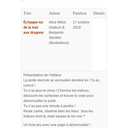
Titre
Auteur
Parution
Détails
Échappe-toi
Alice Millot
17 octobre
de la tour
(Auteur) &
2018
aux dragons
Benjamin
Strickler
(Illustrations)
Présentation de l’éditeur
La porte vient de se verrouiller derrière toi ! Tu es
coincé !
Tu n’as plus le choix ! Cherche les indices,
découvre les symboles et trouve le code pour
déverrouiller la porte.
Tu n’as pas une minute à perdre !
Reste calme, observe bien les lieux : tous les
indices sont là, mais sauras-tu les voir ?
Un livre-jeu avec une page à déverrouiller !