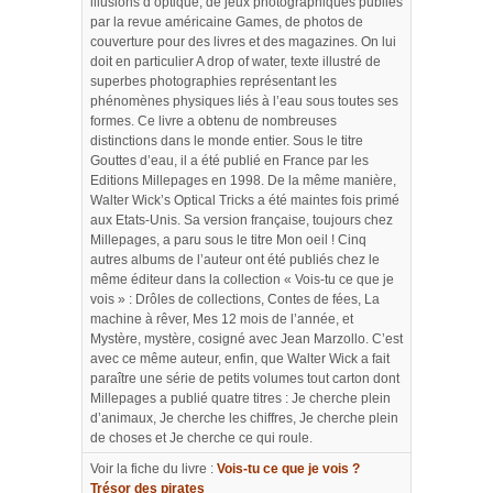
illusions d’optique, de jeux photographiques publiés
par la revue américaine Games, de photos de
couverture pour des livres et des magazines. On lui
doit en particulier A drop of water, texte illustré de
superbes photographies représentant les
phénomènes physiques liés à l’eau sous toutes ses
formes. Ce livre a obtenu de nombreuses
distinctions dans le monde entier. Sous le titre
Gouttes d’eau, il a été publié en France par les
Editions Millepages en 1998. De la même manière,
Walter Wick’s Optical Tricks a été maintes fois primé
aux Etats-Unis. Sa version française, toujours chez
Millepages, a paru sous le titre Mon oeil ! Cinq
autres albums de l’auteur ont été publiés chez le
même éditeur dans la collection « Vois-tu ce que je
vois » : Drôles de collections, Contes de fées, La
machine à rêver, Mes 12 mois de l’année, et
Mystère, mystère, cosigné avec Jean Marzollo. C’est
avec ce même auteur, enfin, que Walter Wick a fait
paraître une série de petits volumes tout carton dont
Millepages a publié quatre titres : Je cherche plein
d’animaux, Je cherche les chiffres, Je cherche plein
de choses et Je cherche ce qui roule.
Voir la fiche du livre :
Vois-tu ce que je vois ?
Trésor des pirates