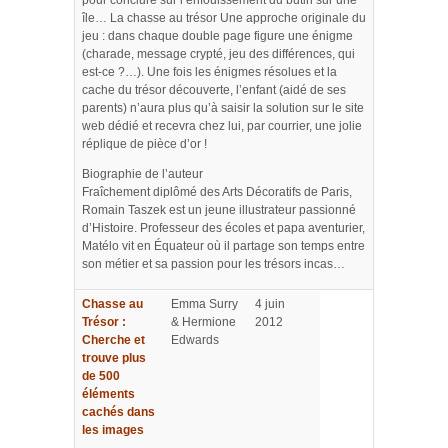
pour conclure sur l’enfouissement du butin sur une
île… La chasse au trésor Une approche originale du
jeu : dans chaque double page figure une énigme
(charade, message crypté, jeu des différences, qui
est-ce ?…). Une fois les énigmes résolues et la
cache du trésor découverte, l’enfant (aidé de ses
parents) n’aura plus qu’à saisir la solution sur le site
web dédié et recevra chez lui, par courrier, une jolie
réplique de pièce d’or !
Biographie de l’auteur
Fraîchement diplômé des Arts Décoratifs de Paris,
Romain Taszek est un jeune illustrateur passionné
d’Histoire. Professeur des écoles et papa aventurier,
Matélo vit en Équateur où il partage son temps entre
son métier et sa passion pour les trésors incas…
Chasse au
Emma Surry
4 juin
Trésor :
& Hermione
2012
Cherche et
Edwards
trouve plus
de 500
éléments
cachés dans
les images