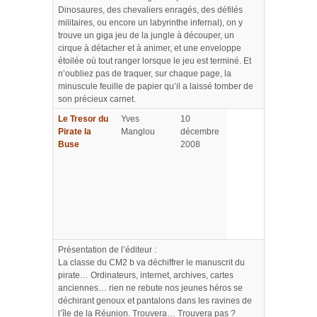
Dinosaures, des chevaliers enragés, des défilés
militaires, ou encore un labyrinthe infernal), on y
trouve un giga jeu de la jungle à découper, un
cirque à détacher et à animer, et une enveloppe
étoilée où tout ranger lorsque le jeu est terminé. Et
n’oubliez pas de traquer, sur chaque page, la
minuscule feuille de papier qu’il a laissé tomber de
son précieux carnet.
Le Tresor du
Yves
10
Pirate la
Manglou
décembre
Buse
2008
Présentation de l’éditeur :
La classe du CM2 b va déchiffrer le manuscrit du
pirate… Ordinateurs, internet, archives, cartes
anciennes… rien ne rebute nos jeunes héros se
déchirant genoux et pantalons dans les ravines de
l’île de la Réunion. Trouvera… Trouvera pas ?