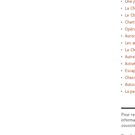
Une j
La Ch
Le Ch
Chart
Opéra
Auror
Les a
La Ch
Autre
Activi
Esca
Chass
Autou
La pe
Pour re
informa
souscri