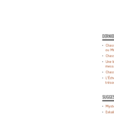
DERNIE
Chass
ou M
Chass
Une b
mess
Chass
L’Éch
tréso
SUGGE
Myste
Exkal