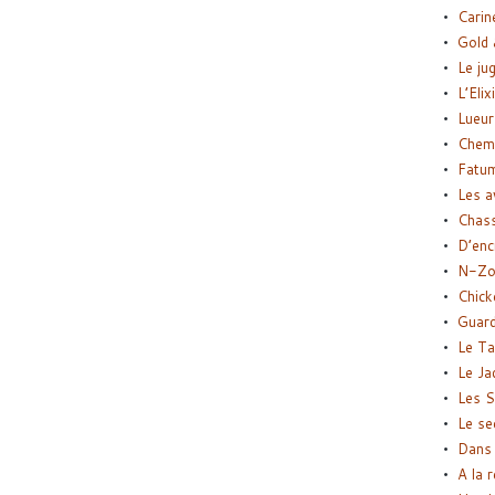
Carin
Gold 
Le ju
L’Elix
Lueur
Chemi
Fatu
Les a
Chas
D’enc
N-Zo
Chick
Guard
Le Ta
Le Ja
Les S
Le se
Dans 
A la 