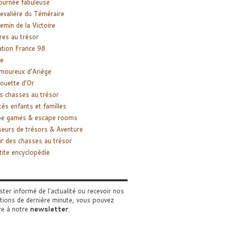
ournée fabuleuse
evalière du Téméraire
emin de la Victoire
res au trésor
tion France 98
e
moureux d’Ariège
ouette d’Or
s chasses au trésor
tés enfants et familles
pe games & escape rooms
eurs de trésors & Aventure
r des chasses au trésor
tite encyclopédie
ster informé de l'actualité ou recevoir nos
tions de dernière minute, vous pouvez
re à notre
newsletter
.