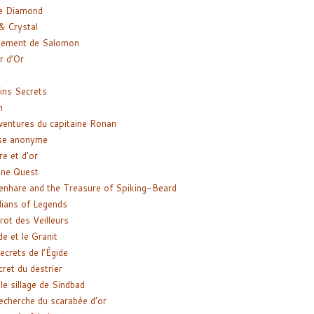
e Diamond
& Crystal
gement de Salomon
ir d’Or
ns Secrets
m
ventures du capitaine Ronan
se anonyme
re et d’or
ne Quest
enhare and the Treasure of Spiking-Beard
ians of Legends
rot des Veilleurs
de et le Granit
ecrets de l’Égide
cret du destrier
le sillage de Sindbad
recherche du scarabée d’or