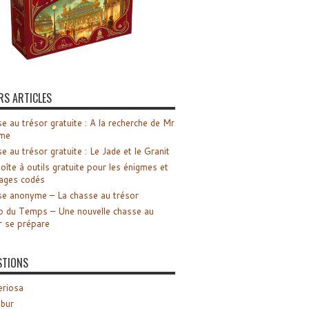
RS ARTICLES
e au trésor gratuite : A la recherche de Mr
me
e au trésor gratuite : Le Jade et le Granit
oîte à outils gratuite pour les énigmes et
ages codés
e anonyme – La chasse au trésor
o du Temps – Une nouvelle chasse au
r se prépare
STIONS
riosa
ibur