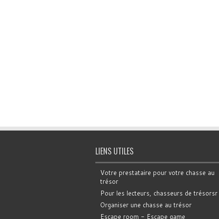
LIENS UTILES
Votre prestataire pour votre chasse au
trésor
Pour les lecteurs, chasseurs de trésorsr
Organiser une chasse au trésor
Escape room - Escape game