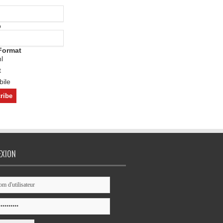
o
Format
l
t
ile
EXION