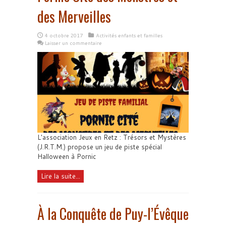
des Merveilles
4 octobre 2017
Activités enfants et familles
Laisser un commentaire
L'association Jeux en Retz : Trésors et Mystères
(J.R.T.M.) propose un jeu de piste spécial
Halloween à Pornic
Lire la suite...
À la Conquête de Puy-l’Évêque