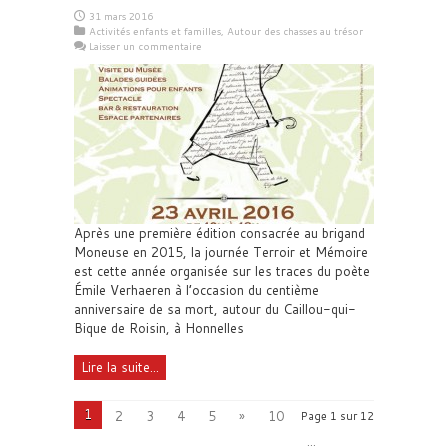
31 mars 2016
Activités enfants et familles
,
Autour des chasses au trésor
Laisser un commentaire
Après une première édition consacrée au brigand
Moneuse en 2015, la journée Terroir et Mémoire
est cette année organisée sur les traces du poète
Émile Verhaeren à l’occasion du centième
anniversaire de sa mort, autour du Caillou-qui-
Bique de Roisin, à Honnelles
Lire la suite...
1
2
3
4
5
»
10
Page 1 sur 12
...