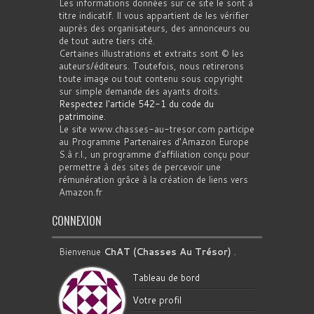
Les informations données sur ce site le sont à
titre indicatif. Il vous appartient de les vérifier
auprès des organisateurs, des annonceurs ou
de tout autre tiers cité.
Certaines illustrations et extraits sont © les
auteurs/éditeurs. Toutefois, nous retirerons
toute image ou tout contenu sous copyright
sur simple demande des ayants droits.
Respectez l'article 542-1 du code du
patrimoine
.
Le site www.chasses-au-tresor.com participe
au Programme Partenaires d’Amazon Europe
S.à r.l., un programme d’affiliation conçu pour
permettre à des sites de percevoir une
rémunération grâce à la création de liens vers
Amazon.fr
CONNEXION
Bienvenue
ChAT (Chasses Au Trésor)
.
Tableau de bord
Votre profil