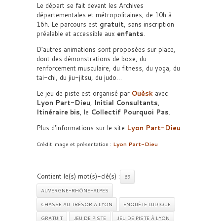
Le départ se fait devant les Archives
départementales et métropolitaines, de 10h à
16h. Le parcours est
gratuit
, sans inscription
préalable et accessible aux
enfants
.
D’autres animations sont proposées sur place,
dont des démonstrations de boxe, du
renforcement musculaire, du fitness, du yoga, du
tai-chi, du jiu-jitsu, du judo…
Le jeu de piste est organisé par
Ouèsk
avec
Lyon Part-Dieu
,
Initial Consultants
,
Itinéraire bis
, le
Collectif Pourquoi Pas
.
Plus d’informations sur le site
Lyon Part-Dieu
.
Crédit image et présentation :
Lyon Part-Dieu
Contient le(s) mot(s)-clé(s) :
69
AUVERGNE-RHÔNE-ALPES
CHASSE AU TRÉSOR À LYON
ENQUÊTE LUDIQUE
GRATUIT
JEU DE PISTE
JEU DE PISTE À LYON