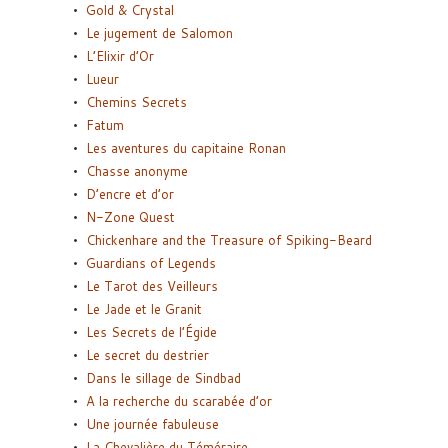
Gold & Crystal
Le jugement de Salomon
L’Elixir d’Or
Lueur
Chemins Secrets
Fatum
Les aventures du capitaine Ronan
Chasse anonyme
D’encre et d’or
N-Zone Quest
Chickenhare and the Treasure of Spiking-Beard
Guardians of Legends
Le Tarot des Veilleurs
Le Jade et le Granit
Les Secrets de l’Égide
Le secret du destrier
Dans le sillage de Sindbad
A la recherche du scarabée d’or
Une journée fabuleuse
La Chevalière du Téméraire