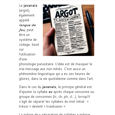
Le
javanais
(argot),
également
appelé
langue de
feu
, peut
être un
système de
codage, basé
sur
l’utilisation
d’une
phonologie parasitaire. L’idée est de masquer le
vrai message aux non initiés. C’est aussi un
phénomène linguistique qui a eu ses heures de
gloires, dans la vie quotidienne comme dans l’art.
Dans le cas du
javanais
, le principe général est
d’ajouter la syllabe
av
après chaque consonne ou
groupe de consonnes (tr, ch, ph, cl…), lorsqu’il
s’agit de séparer les syllabes du mot initial : «
trésor » devient « travésavor ».
La notion de « séparation de syllabes » indique