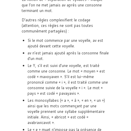
que l’on ne met jamais av après une consonne
terminant un mot.
D’autres règles complexifient le codage
(attention, ces règles ne sont pas toutes
communément partagées) :
Si le mot commence par une voyelle, av est
ajouté devant cette voyelle.
av n’est jamais ajouté après la consonne finale
d’un mot.
Le Y, s’il est suivi d’une voyelle, est traité
comme une consonne. Le mot « moyen » est
codé « mavoyaven ». S’il est lui-même
prononcé comme « i », il est traité comme une
consonne suivie de la voyelle « i ». Le mot «
pays » est codé « pavayavis ».
Les monosyllabes (« a », « à », « en », « un »)
ainsi que les mots commençant par une
voyelle prennent une syllabe supplémentaire
initiale. Ainsi, « abricot » est codé «
avabravicavot ».
Le « e » muet n’impose pas la présence de