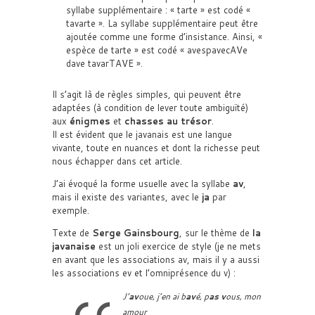
syllabe supplémentaire : « tarte » est codé «
tavarte ». La syllabe supplémentaire peut être
ajoutée comme une forme d’insistance. Ainsi, «
espèce de tarte » est codé « avespavecAVe
dave tavarTAVE ».
Il s’agit là de règles simples, qui peuvent être
adaptées (à condition de lever toute ambiguïté)
aux
énigmes
et
chasses au trésor
.
Il est évident que le javanais est une langue
vivante, toute en nuances et dont la richesse peut
nous échapper dans cet article.
J’ai évoqué la forme usuelle avec la syllabe
av
,
mais il existe des variantes, avec le
ja
par
exemple.
Texte de
Serge Gainsbourg
, sur le thème de
la
javanaise
est un joli exercice de style (je ne mets
en avant que les associations av, mais il y a aussi
les associations ev et l’omniprésence du v) :
J’
av
oue, j’en ai b
av
é, p
as v
ous, mon
amour