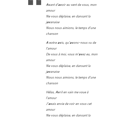
Av
ant d’
av
oir eu vent de vous, mon
amour
Ne vous déplaise, en dansant la
j
av
anaise
Nous nous aimions, le temps d’une
chanson
A v
otre
av
is, qu’
av
ons-nous vu de
l’amour
De vous à moi, vous m’
av
ez eu, mon
amour
Ne vous déplaise, en dansant la
j
av
anaise
Nous nous aimions, le temps d’une
chanson
Hélas,
Av
ril en vain me voue à
l’amour
J’
av
ais envie de voir en vous cet
amour
Ne vous déplaise, en dansant la