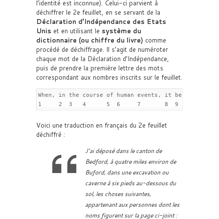
l’identité est inconnue). Celui-ci parvient à
déchiffrer le 2e feuillet, en se servant de la
Déclaration d’Indépendance des Etats
Unis
et en utilisant le
système du
dictionnaire (ou chiffre du livre)
comme
procédé de déchiffrage. Il s’agit de numéroter
chaque mot de la Déclaration d’Indépendance,
puis de prendre la première lettre des mots
correspondant aux nombres inscrits sur le feuillet.
When, in the course of human events, it becomes neces
1     2  3   4      5  6     7       8  9       10..
Voici une traduction en français du 2e feuillet
déchiffré :
J’ai déposé dans le canton de
Bedford, à quatre miles environ de
Buford, dans une excavation ou
caverne à six pieds au-dessous du
sol, les choses suivantes,
appartenant aux personnes dont les
noms figurent sur la page ci-joint :