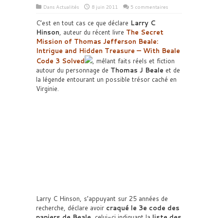
Dans
Actualités
8 juin 2011
5 commentaires
C’est en tout cas ce que déclare
Larry C
Hinson
, auteur du récent livre
The Secret
Mission of Thomas Jefferson Beale:
Intrigue and Hidden Treasure — With Beale
Code 3 Solved
, mêlant faits réels et fiction
autour du personnage de
Thomas J Beale
et de
la légende entourant un possible trésor caché en
Virginie.
Larry C Hinson, s’appuyant sur 25 années de
recherche, déclare avoir
craqué le 3e code des
papiers de Beale
, celui-ci indiquant la
liste des