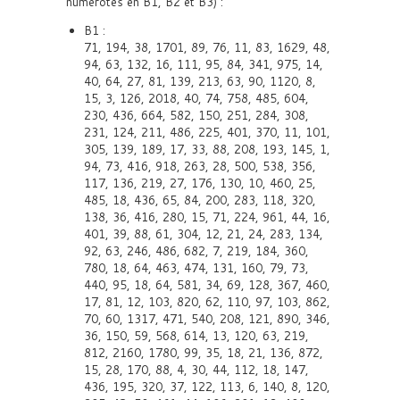
numérotés en B1, B2 et B3) :
B1 :
71, 194, 38, 1701, 89, 76, 11, 83, 1629, 48,
94, 63, 132, 16, 111, 95, 84, 341, 975, 14,
40, 64, 27, 81, 139, 213, 63, 90, 1120, 8,
15, 3, 126, 2018, 40, 74, 758, 485, 604,
230, 436, 664, 582, 150, 251, 284, 308,
231, 124, 211, 486, 225, 401, 370, 11, 101,
305, 139, 189, 17, 33, 88, 208, 193, 145, 1,
94, 73, 416, 918, 263, 28, 500, 538, 356,
117, 136, 219, 27, 176, 130, 10, 460, 25,
485, 18, 436, 65, 84, 200, 283, 118, 320,
138, 36, 416, 280, 15, 71, 224, 961, 44, 16,
401, 39, 88, 61, 304, 12, 21, 24, 283, 134,
92, 63, 246, 486, 682, 7, 219, 184, 360,
780, 18, 64, 463, 474, 131, 160, 79, 73,
440, 95, 18, 64, 581, 34, 69, 128, 367, 460,
17, 81, 12, 103, 820, 62, 110, 97, 103, 862,
70, 60, 1317, 471, 540, 208, 121, 890, 346,
36, 150, 59, 568, 614, 13, 120, 63, 219,
812, 2160, 1780, 99, 35, 18, 21, 136, 872,
15, 28, 170, 88, 4, 30, 44, 112, 18, 147,
436, 195, 320, 37, 122, 113, 6, 140, 8, 120,