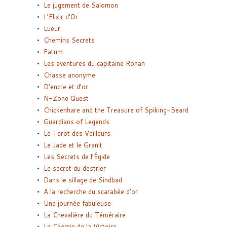
Le jugement de Salomon
L’Elixir d’Or
Lueur
Chemins Secrets
Fatum
Les aventures du capitaine Ronan
Chasse anonyme
D’encre et d’or
N-Zone Quest
Chickenhare and the Treasure of Spiking-Beard
Guardians of Legends
Le Tarot des Veilleurs
Le Jade et le Granit
Les Secrets de l’Égide
Le secret du destrier
Dans le sillage de Sindbad
A la recherche du scarabée d’or
Une journée fabuleuse
La Chevalière du Téméraire
Le Chemin de la Victoire