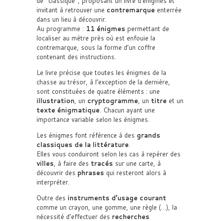
de
classique
, proposant un livre d’énigmes et
invitant à retrouver une
contremarque
enterrée
dans un lieu à découvrir.
Au programme :
11 énigmes
permettant de
localiser au mètre près où est enfouie la
contremarque, sous la forme d’un coffre
contenant des instructions.
Le livre précise que toutes les énigmes de la
chasse au trésor, à l’exception de la dernière,
sont constituées de quatre éléments : une
illustration
, un
cryptogramme
, un
titre
et un
texte énigmatique
. Chacun ayant une
importance variable selon les énigmes.
Les énigmes font référence à des
grands
classiques de la littérature
.
Elles vous conduiront selon les cas à repérer des
villes
, à faire des
tracés
sur une carte, à
découvrir des
phrases
qui resteront​ alors à
interpréter.
Outre des
instruments d’usage courant
comme un crayon, une gomme, une règle (…), la
nécessité d’effectuer des
recherches