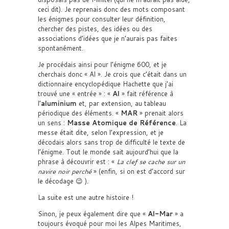
ceci dit). Je reprenais donc des mots composant
les énigmes pour consulter leur définition,
chercher des pistes, des idées ou des
associations d’idées que je n’aurais pas faites
spontanément.
Je procédais ainsi pour l’énigme 600, et je
cherchais donc « Al ». Je crois que c’était dans un
dictionnaire encyclopédique Hachette que j’ai
trouvé une « entrée » : «
Al
» fait référence à
l’
aluminium
et, par extension, au tableau
périodique des éléments. «
MAR
» prenait alors
un sens :
Masse Atomique de Référence
. La
messe était dite, selon l’expression, et je
décodais alors sans trop de difficulté le texte de
l’énigme. Tout le monde sait aujourd’hui que la
phrase à découvrir est : «
La clef se cache sur un
navire noir perché
» (enfin, si on est d’accord sur
le décodage 😉 ).
La suite est une autre histoire !
Sinon, je peux également dire que «
Al-Mar
» a
toujours évoqué pour moi les Alpes Maritimes,