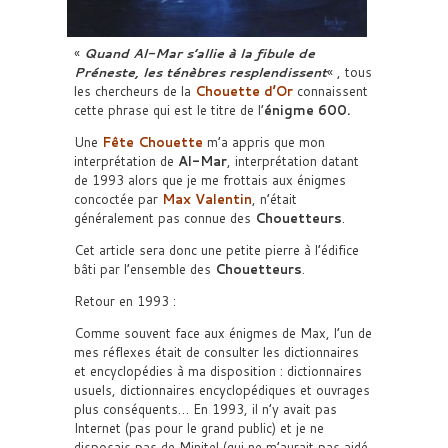
«
Quand Al-Mar s’allie à la fibule de
Préneste, les ténèbres resplendissent
« , tous
les chercheurs de la
Chouette d’Or
connaissent
cette phrase qui est le titre de l’
énigme 600.
Une
Fête Chouette
m’a appris que mon
interprétation de
Al-Mar
, interprétation datant
de 1993 alors que je me frottais aux énigmes
concoctée par
Max Valentin
, n’était
généralement pas connue des
Chouetteurs
.
Cet article sera donc une petite pierre à l’édifice
bâti par l’ensemble des
Chouetteurs
.
Retour en 1993 :
Comme souvent face aux énigmes de Max, l’un de
mes réflexes était de consulter les dictionnaires
et encyclopédies à ma disposition : dictionnaires
usuels, dictionnaires encyclopédiques et ouvrages
plus conséquents… En 1993, il n’y avait pas
Internet (pas pour le grand public) et je ne
disposais pas de Minitel (qui ne m’aurait pas aidé,