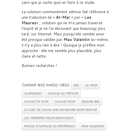
sans que je sache quoi en faire à ce stade…
La solution communément admise fait référence à
une traduction de «
Al-Mar
» par «
Les
Maures
« , solution qui ne m’a jamais traversé
l’esprit et je ne l’ai découvert que beaucoup plus
tard, sur Internet. Mais puisqu’elle semble avoir
été presque validée par
Max Valentin
lui-même,
il n’y a plus rien à dire ! Quoique je préfère mon
approche : elle me semble plus plausible, plus
claire et nette.
Bonnes recherches !
Contient le(s) mot(s)-clé(s) :
600
AL-MAR
ALUMINIUM
CHASSE AU TRÉSOR
CHOUETTE D'OR
CHOUETTEUR
ENIGME 600
LA CLEF SE CACHE SUR UN NAVIRE NOIR PERCHÉ
LES TÉNÈBRES RESPLENDISSENT
MASSE ATOMIQUE DE RÉFÉRENCE
MAX VALENTIN