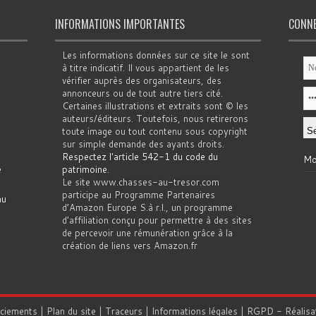
INFORMATIONS IMPORTANTES
CONN
Les informations données sur ce site le sont
à titre indicatif. Il vous appartient de les
vérifier auprès des organisateurs, des
annonceurs ou de tout autre tiers cité.
Certaines illustrations et extraits sont © les
auteurs/éditeurs. Toutefois, nous retirerons
toute image ou tout contenu sous copyright
sur simple demande des ayants droits.
Respectez l'article 542-1 du code du
Mo
e
patrimoine
.
Le site www.chasses-au-tresor.com
participe au Programme Partenaires
au
d’Amazon Europe S.à r.l., un programme
d’affiliation conçu pour permettre à des sites
de percevoir une rémunération grâce à la
création de liens vers Amazon.fr
rciements
|
Plan du site
|
Traceurs
|
Informations légales
|
RGPD
- Réalisa