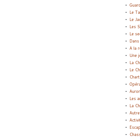
Guard
Le Ta
Le Ja
Les S
Le se
Dans 
A la 
Une j
La Ch
Le Ch
Chart
Opéra
Auror
Les a
La Ch
Autre
Activi
Esca
Chass