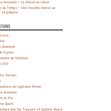
e anonyme – La chasse au trésor
o du Temps – Une nouvelle chasse au
r se prépare
STIONS
riosa
ibur
e Diamond
& Crystal
gement de Salomon
ir d’Or
ns Secrets
m
ventures du capitaine Ronan
se anonyme
re et d’or
ne Quest
enhare and the Treasure of Spiking-Beard