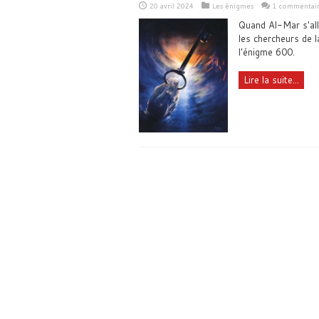
20 avril 2024
Les énigmes
1 commentai
Quand Al-Mar s'alli
les chercheurs de l
l'énigme 600.
Lire la suite...