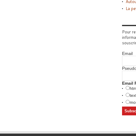
Autou
La pe
Pour re
informa
souscri
Email
Pseud
Email 
htm
tex
mob