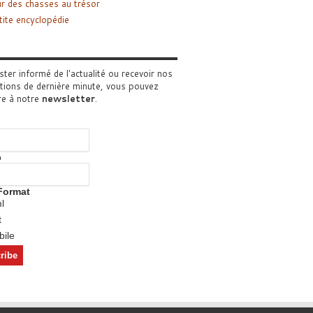
r des chasses au trésor
tite encyclopédie
ster informé de l'actualité ou recevoir nos
tions de dernière minute, vous pouvez
re à notre
newsletter
.
o
Format
l
t
ile