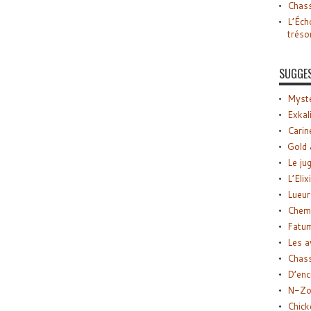
Chass
L’Éch
tréso
SUGGE
Myste
Exkal
Carin
Gold 
Le ju
L’Elix
Lueur
Chemi
Fatu
Les a
Chas
D’enc
N-Zo
Chick