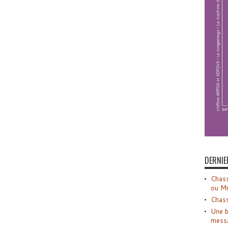
DERNIE
Chass
ou M
Chass
Une b
mess