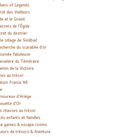
ians of Legends
rot des Veilleurs
de et le Granit
ecrets de l’Égide
cret du destrier
le sillage de Sindbad
recherche du scarabée d’or
ournée fabuleuse
evalière du Téméraire
emin de la Victoire
res au trésor
tion France 98
e
moureux d’Ariège
ouette d’Or
s chasses au trésor
tés enfants et familles
pe games & escape rooms
eurs de trésors & Aventure