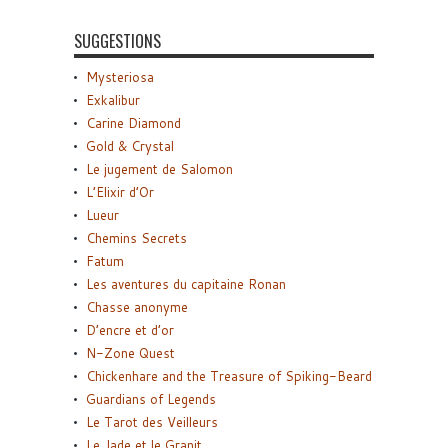
SUGGESTIONS
Mysteriosa
Exkalibur
Carine Diamond
Gold & Crystal
Le jugement de Salomon
L’Elixir d’Or
Lueur
Chemins Secrets
Fatum
Les aventures du capitaine Ronan
Chasse anonyme
D’encre et d’or
N-Zone Quest
Chickenhare and the Treasure of Spiking-Beard
Guardians of Legends
Le Tarot des Veilleurs
Le Jade et le Granit