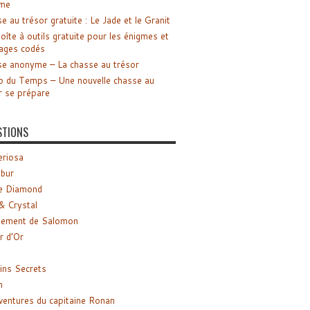
me
e au trésor gratuite : Le Jade et le Granit
oîte à outils gratuite pour les énigmes et
ages codés
e anonyme – La chasse au trésor
o du Temps – Une nouvelle chasse au
r se prépare
STIONS
riosa
ibur
e Diamond
& Crystal
gement de Salomon
ir d’Or
ns Secrets
m
ventures du capitaine Ronan