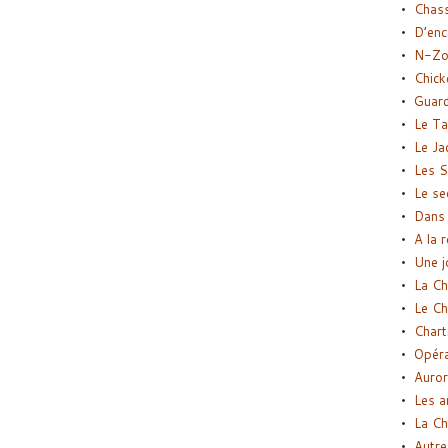
Chas
D’enc
N-Zo
Chick
Guard
Le Ta
Le Ja
Les S
Le se
Dans 
A la 
Une j
La Ch
Le Ch
Chart
Opéra
Auror
Les a
La Ch
Autre