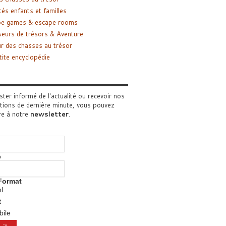
tés enfants et familles
pe games & escape rooms
eurs de trésors & Aventure
r des chasses au trésor
tite encyclopédie
ster informé de l'actualité ou recevoir nos
tions de dernière minute, vous pouvez
re à notre
newsletter
.
o
Format
l
t
ile