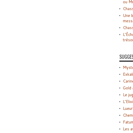
ou M
Chass
Une b
mess
Chass
L’Éch
tréso
SUGGE
Myste
Exkal
Carin
Gold 
Le ju
L’Elix
Lueur
Chemi
Fatu
Les a