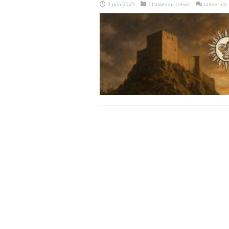
3 juin 2025
Chasses au trésor
Laisser u