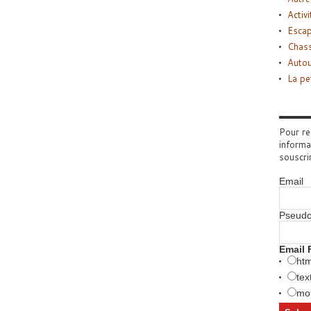
Activi
Esca
Chass
Autou
La pe
Pour re
informa
souscri
Email
Pseud
Email 
htm
tex
mob