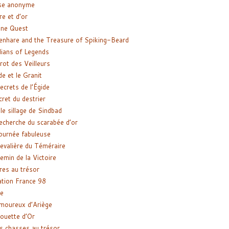
se anonyme
re et d’or
ne Quest
enhare and the Treasure of Spiking-Beard
ians of Legends
rot des Veilleurs
de et le Granit
ecrets de l’Égide
cret du destrier
le sillage de Sindbad
recherche du scarabée d’or
ournée fabuleuse
evalière du Téméraire
emin de la Victoire
res au trésor
tion France 98
e
moureux d’Ariège
ouette d’Or
s chasses au trésor