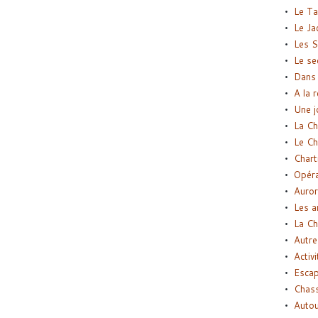
Le Ta
Le Ja
Les S
Le se
Dans 
A la 
Une j
La Ch
Le Ch
Chart
Opéra
Auror
Les a
La Ch
Autre
Activi
Esca
Chass
Autou