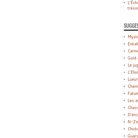
L’Éch
tréso
SUGGE
Myste
Exkal
Carin
Gold 
Le ju
L’Elix
Lueur
Chemi
Fatu
Les a
Chas
D’enc
N-Zo
Chick
Guard