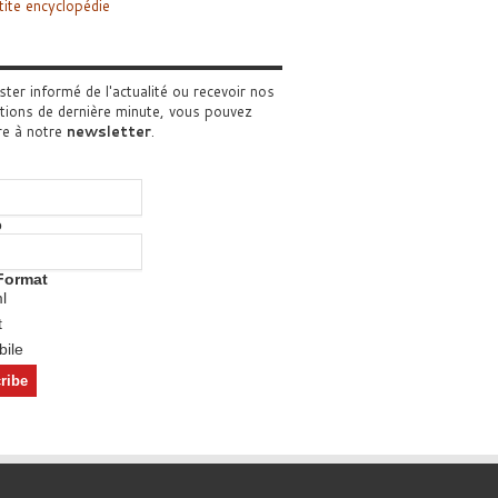
tite encyclopédie
ster informé de l'actualité ou recevoir nos
tions de dernière minute, vous pouvez
re à notre
newsletter
.
o
Format
l
t
ile