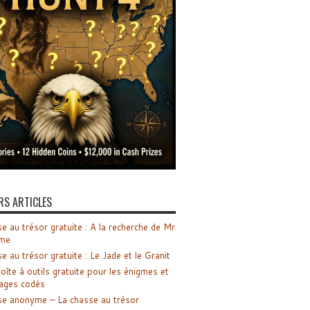
RS ARTICLES
e au trésor gratuite : A la recherche de Mr
me
e au trésor gratuite : Le Jade et le Granit
oîte à outils gratuite pour les énigmes et
ages codés
e anonyme – La chasse au trésor