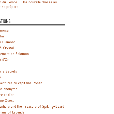
o du Temps – Une nouvelle chasse au
r se prépare
STIONS
riosa
ibur
e Diamond
& Crystal
gement de Salomon
ir d’Or
ns Secrets
m
ventures du capitaine Ronan
se anonyme
re et d’or
ne Quest
enhare and the Treasure of Spiking-Beard
ians of Legends