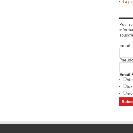
La pe
Pour re
informa
souscri
Email
Pseud
Email 
htm
tex
mob