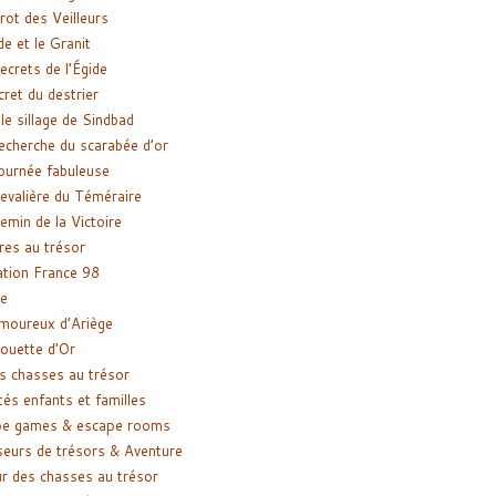
rot des Veilleurs
de et le Granit
ecrets de l’Égide
cret du destrier
le sillage de Sindbad
recherche du scarabée d’or
ournée fabuleuse
evalière du Téméraire
emin de la Victoire
res au trésor
tion France 98
e
moureux d’Ariège
ouette d’Or
s chasses au trésor
tés enfants et familles
pe games & escape rooms
eurs de trésors & Aventure
r des chasses au trésor