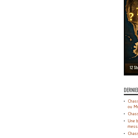
DERNIE
Chass
ou M
Chass
Une b
mess
Chass