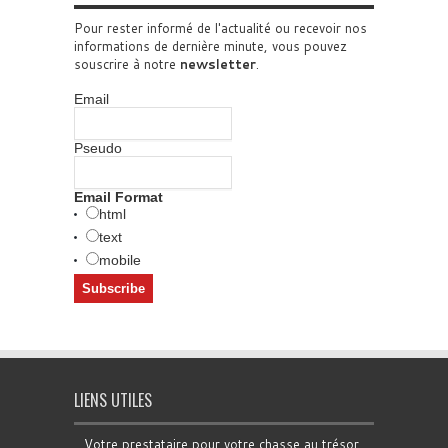
Pour rester informé de l'actualité ou recevoir nos
informations de dernière minute, vous pouvez
souscrire à notre
newsletter
.
Email
Pseudo
Email Format
html
text
mobile
LIENS UTILES
Votre prestataire pour votre chasse au trésor