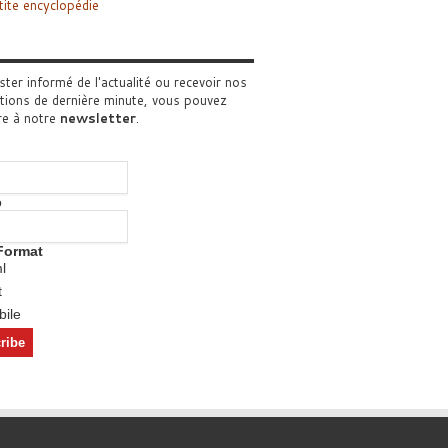
tite encyclopédie
ster informé de l'actualité ou recevoir nos
tions de dernière minute, vous pouvez
re à notre
newsletter
.
o
Format
l
t
ile