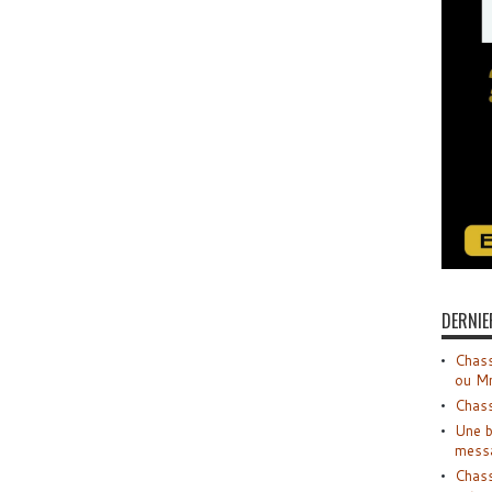
DERNIE
Chass
ou M
Chass
Une b
mess
Chass