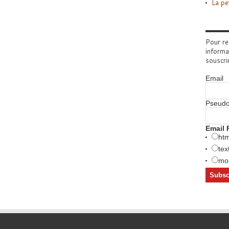
La pe
Pour re
informa
souscri
Email
Pseud
Email 
htm
tex
mob