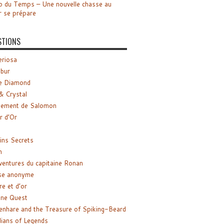
o du Temps – Une nouvelle chasse au
r se prépare
STIONS
riosa
ibur
e Diamond
& Crystal
gement de Salomon
ir d’Or
ns Secrets
m
ventures du capitaine Ronan
se anonyme
re et d’or
ne Quest
enhare and the Treasure of Spiking-Beard
ians of Legends