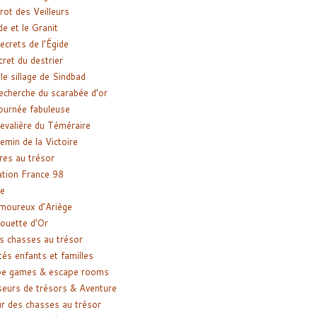
rot des Veilleurs
de et le Granit
ecrets de l’Égide
cret du destrier
le sillage de Sindbad
recherche du scarabée d’or
ournée fabuleuse
evalière du Téméraire
emin de la Victoire
res au trésor
tion France 98
e
moureux d’Ariège
ouette d’Or
s chasses au trésor
tés enfants et familles
pe games & escape rooms
eurs de trésors & Aventure
r des chasses au trésor