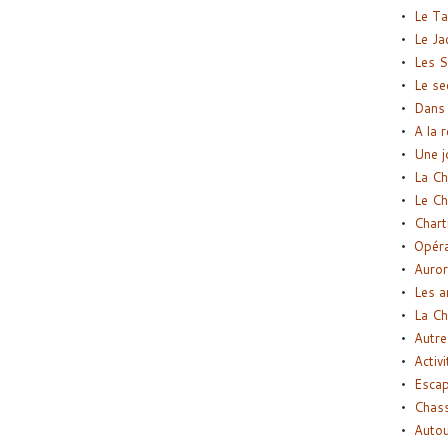
Le Ta
Le Ja
Les S
Le se
Dans 
A la 
Une j
La Ch
Le Ch
Chart
Opéra
Auror
Les a
La Ch
Autre
Activi
Esca
Chass
Autou