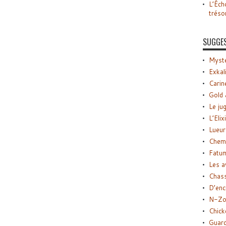
L’Éch
tréso
SUGGE
Myste
Exkal
Carin
Gold 
Le ju
L’Elix
Lueur
Chemi
Fatu
Les a
Chas
D’enc
N-Zo
Chick
Guard