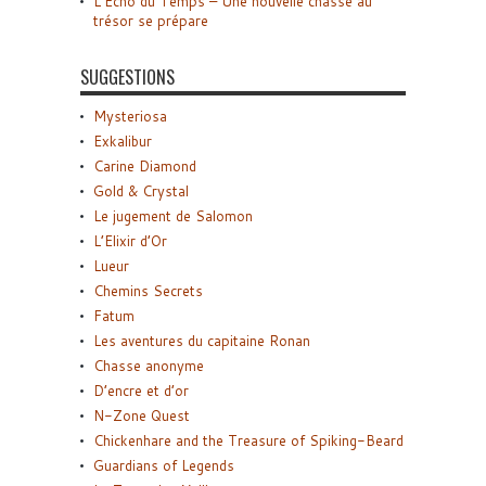
L’Écho du Temps – Une nouvelle chasse au
trésor se prépare
SUGGESTIONS
Mysteriosa
Exkalibur
Carine Diamond
Gold & Crystal
Le jugement de Salomon
L’Elixir d’Or
Lueur
Chemins Secrets
Fatum
Les aventures du capitaine Ronan
Chasse anonyme
D’encre et d’or
N-Zone Quest
Chickenhare and the Treasure of Spiking-Beard
Guardians of Legends