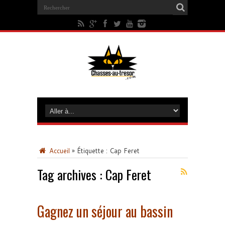
Accueil
»
Étiquette :
Cap Feret
Tag archives :
Cap Feret
Gagnez un séjour au bassin