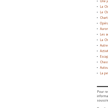
Une j
La Ch
Le Ch
Chart
Opéra
Auror
Les a
La Ch
Autre
Activi
Esca
Chass
Autou
La pe
Pour re
informa
souscri