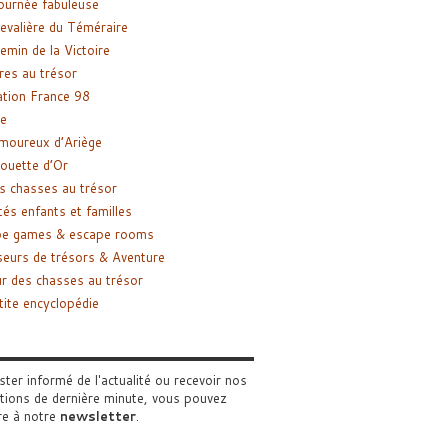
ournée fabuleuse
evalière du Téméraire
emin de la Victoire
res au trésor
tion France 98
e
moureux d’Ariège
ouette d’Or
s chasses au trésor
tés enfants et familles
pe games & escape rooms
eurs de trésors & Aventure
r des chasses au trésor
tite encyclopédie
ster informé de l'actualité ou recevoir nos
tions de dernière minute, vous pouvez
re à notre
newsletter
.