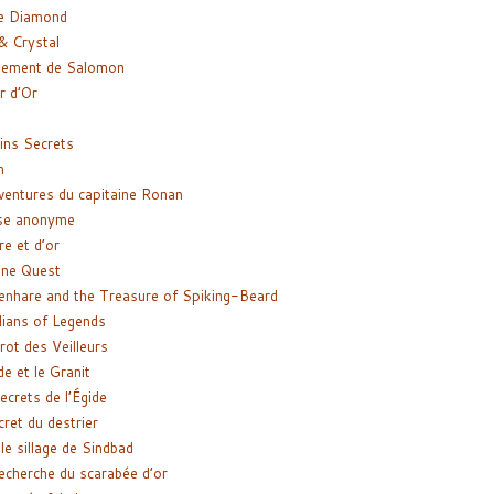
e Diamond
& Crystal
gement de Salomon
ir d’Or
ns Secrets
m
ventures du capitaine Ronan
se anonyme
re et d’or
ne Quest
enhare and the Treasure of Spiking-Beard
ians of Legends
rot des Veilleurs
de et le Granit
ecrets de l’Égide
cret du destrier
le sillage de Sindbad
recherche du scarabée d’or