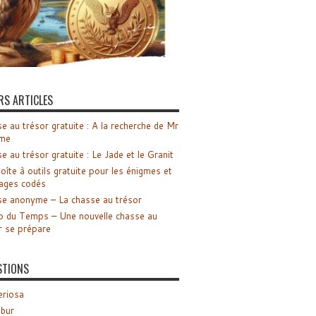
RS ARTICLES
e au trésor gratuite : A la recherche de Mr
me
e au trésor gratuite : Le Jade et le Granit
oîte à outils gratuite pour les énigmes et
ages codés
e anonyme – La chasse au trésor
o du Temps – Une nouvelle chasse au
r se prépare
STIONS
riosa
ibur