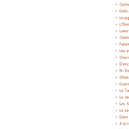
Carin
Gold 
Le ju
L’Elix
Lueur
Chemi
Fatu
Les a
Chas
D’enc
N-Zo
Chick
Guard
Le Ta
Le Ja
Les S
Le se
Dans 
A la 