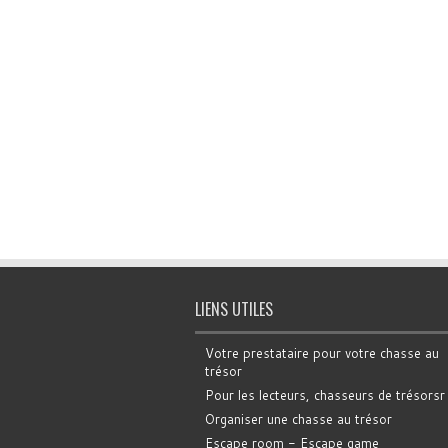
LIENS UTILES
Votre prestataire pour votre chasse au
trésor
Pour les lecteurs, chasseurs de trésorsr
Organiser une chasse au trésor
Escape room - Escape game