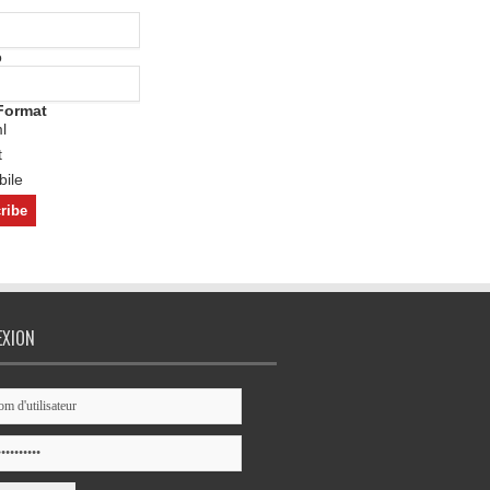
o
Format
l
t
ile
EXION