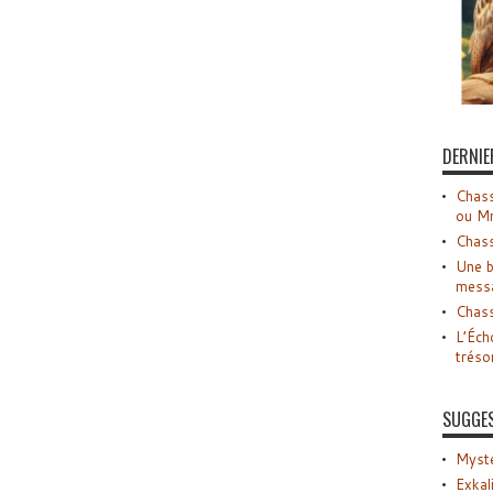
DERNIE
Chass
ou M
Chass
Une b
mess
Chass
L’Éch
tréso
SUGGE
Myste
Exkal