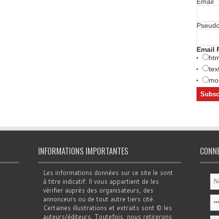
Email
Pseud
Email 
htm
tex
mob
INFORMATIONS IMPORTANTES
CONN
Les informations données sur ce site le sont
à titre indicatif. Il vous appartient de les
vérifier auprès des organisateurs, des
annonceurs ou de tout autre tiers cité.
Certaines illustrations et extraits sont © les
auteurs/éditeurs. Toutefois, nous retirerons