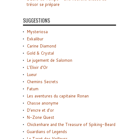
trésor se prépare
SUGGESTIONS
Mysteriosa
Exkalibur
Carine Diamond
Gold & Crystal
Le jugement de Salomon
L’Elixir d’Or
Lueur
Chemins Secrets
Fatum
Les aventures du capitaine Ronan
Chasse anonyme
D’encre et d’or
N-Zone Quest
Chickenhare and the Treasure of Spiking-Beard
Guardians of Legends
Le Tarot des Veilleurs