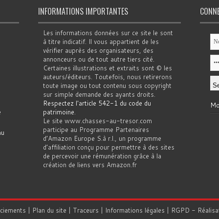
INFORMATIONS IMPORTANTES
CONN
Les informations données sur ce site le sont
à titre indicatif. Il vous appartient de les
vérifier auprès des organisateurs, des
annonceurs ou de tout autre tiers cité.
Certaines illustrations et extraits sont © les
auteurs/éditeurs. Toutefois, nous retirerons
toute image ou tout contenu sous copyright
sur simple demande des ayants droits.
Respectez l'article 542-1 du code du
Mo
e
patrimoine
.
Le site www.chasses-au-tresor.com
participe au Programme Partenaires
au
d’Amazon Europe S.à r.l., un programme
d’affiliation conçu pour permettre à des sites
de percevoir une rémunération grâce à la
création de liens vers Amazon.fr
rciements
|
Plan du site
|
Traceurs
|
Informations légales
|
RGPD
- Réalisa