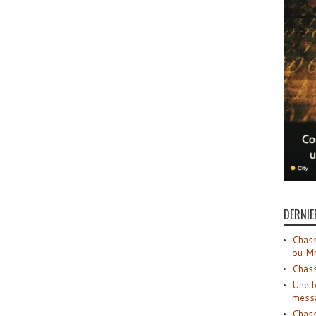
DERNIE
Chass
ou M
Chass
Une b
mess
Chass