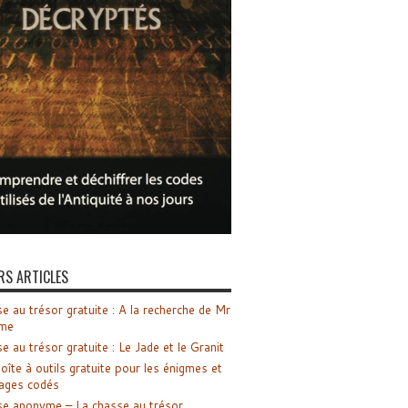
RS ARTICLES
e au trésor gratuite : A la recherche de Mr
me
e au trésor gratuite : Le Jade et le Granit
oîte à outils gratuite pour les énigmes et
ages codés
e anonyme – La chasse au trésor