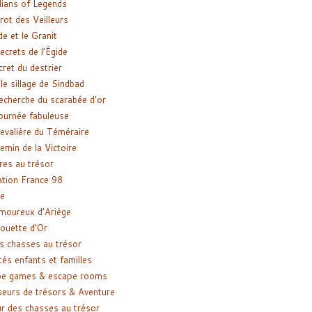
ians of Legends
rot des Veilleurs
de et le Granit
ecrets de l’Égide
cret du destrier
le sillage de Sindbad
recherche du scarabée d’or
ournée fabuleuse
evalière du Téméraire
emin de la Victoire
res au trésor
tion France 98
e
moureux d’Ariège
ouette d’Or
s chasses au trésor
tés enfants et familles
pe games & escape rooms
eurs de trésors & Aventure
r des chasses au trésor