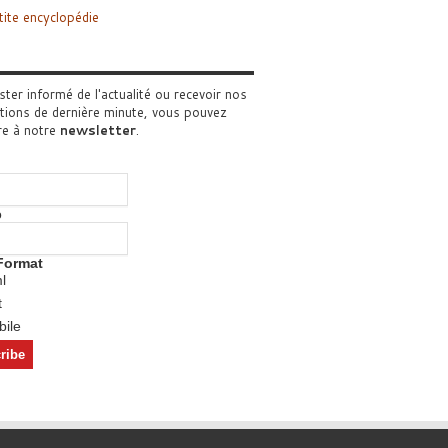
tite encyclopédie
ster informé de l'actualité ou recevoir nos
tions de dernière minute, vous pouvez
re à notre
newsletter
.
o
Format
l
t
ile