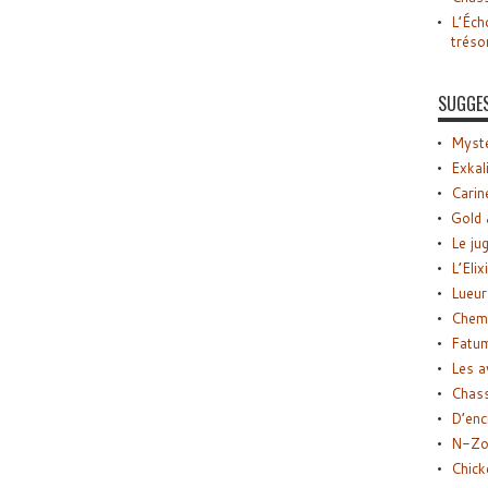
L’Éch
tréso
SUGGE
Myste
Exkal
Carin
Gold 
Le ju
L’Elix
Lueur
Chemi
Fatu
Les a
Chas
D’enc
N-Zo
Chick