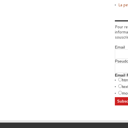
La pe
Pour re
informa
souscri
Email
Pseud
Email 
htm
tex
mob