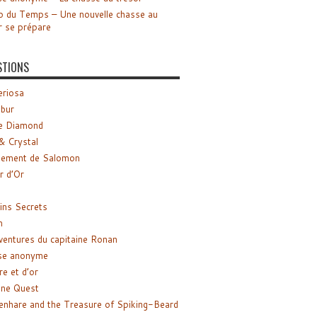
o du Temps – Une nouvelle chasse au
r se prépare
STIONS
riosa
ibur
e Diamond
& Crystal
gement de Salomon
ir d’Or
ns Secrets
m
ventures du capitaine Ronan
se anonyme
re et d’or
ne Quest
enhare and the Treasure of Spiking-Beard