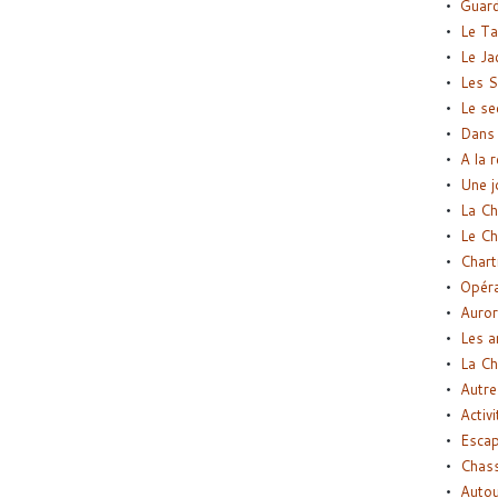
Guard
Le Ta
Le Ja
Les S
Le se
Dans 
A la 
Une j
La Ch
Le Ch
Chart
Opéra
Auror
Les a
La Ch
Autre
Activi
Esca
Chass
Autou