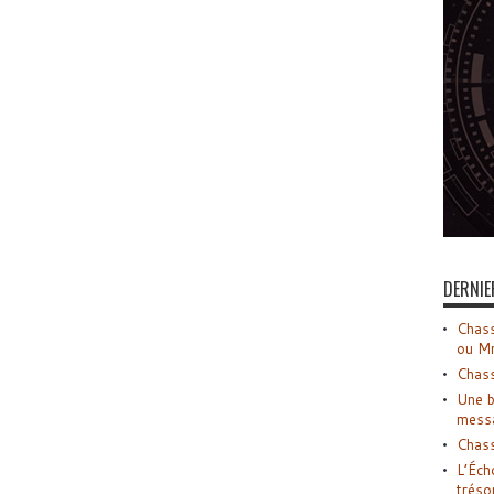
DERNIE
Chass
ou M
Chass
Une b
mess
Chass
L’Éch
tréso