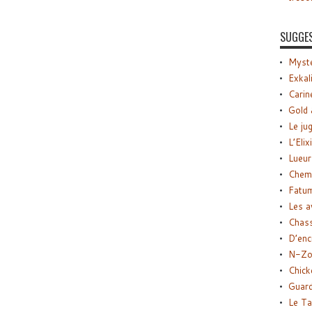
SUGGE
Myste
Exkal
Carin
Gold 
Le ju
L’Elix
Lueur
Chemi
Fatu
Les a
Chas
D’enc
N-Zo
Chick
Guard
Le Ta