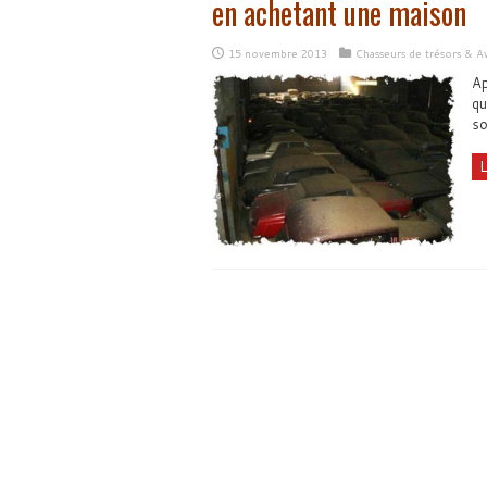
en achetant une maison
15 novembre 2013
Chasseurs de trésors & A
Ap
qu
so
L