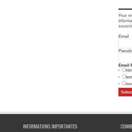
Pour re
informa
souscri
Email
Pseud
Email 
htm
tex
mob
INFORMATIONS IMPORTANTES
CONN