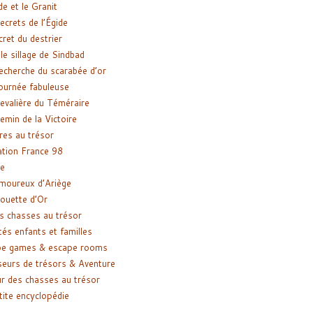
de et le Granit
ecrets de l’Égide
cret du destrier
le sillage de Sindbad
recherche du scarabée d’or
ournée fabuleuse
evalière du Téméraire
emin de la Victoire
res au trésor
tion France 98
e
moureux d’Ariège
ouette d’Or
s chasses au trésor
tés enfants et familles
pe games & escape rooms
eurs de trésors & Aventure
r des chasses au trésor
tite encyclopédie