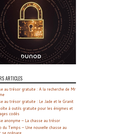
RS ARTICLES
e au trésor gratuite : A la recherche de Mr
me
e au trésor gratuite : Le Jade et le Granit
oîte à outils gratuite pour les énigmes et
ages codés
e anonyme – La chasse au trésor
o du Temps – Une nouvelle chasse au
r se prépare