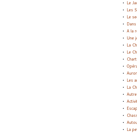
Le Ja
Les S
Le se
Dans 
A la 
Une j
La Ch
Le Ch
Chart
Opéra
Auror
Les a
La Ch
Autre
Activi
Esca
Chass
Autou
La pe