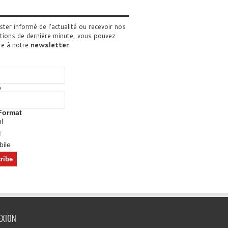
ster informé de l'actualité ou recevoir nos
tions de dernière minute, vous pouvez
re à notre
newsletter
.
o
Format
l
t
ile
EXION