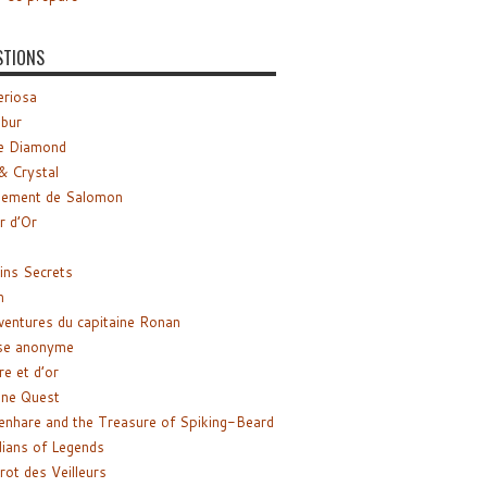
STIONS
riosa
ibur
e Diamond
& Crystal
gement de Salomon
ir d’Or
ns Secrets
m
ventures du capitaine Ronan
se anonyme
re et d’or
ne Quest
enhare and the Treasure of Spiking-Beard
ians of Legends
rot des Veilleurs