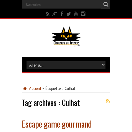
Accueil
»
Étiquette :
Culhat
Tag archives :
Culhat
Escape game gourmand