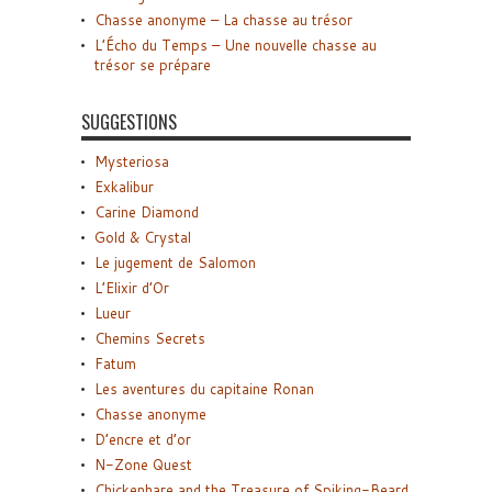
Chasse anonyme – La chasse au trésor
L’Écho du Temps – Une nouvelle chasse au
trésor se prépare
SUGGESTIONS
Mysteriosa
Exkalibur
Carine Diamond
Gold & Crystal
Le jugement de Salomon
L’Elixir d’Or
Lueur
Chemins Secrets
Fatum
Les aventures du capitaine Ronan
Chasse anonyme
D’encre et d’or
N-Zone Quest
Chickenhare and the Treasure of Spiking-Beard