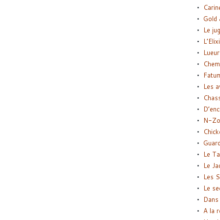
Carin
Gold 
Le ju
L’Elix
Lueur
Chemi
Fatu
Les a
Chas
D’enc
N-Zo
Chick
Guard
Le Ta
Le Ja
Les S
Le se
Dans 
A la 