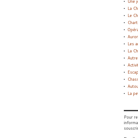
Une j
La Ch
Le Ch
Chart
Opéra
Auror
Les a
La Ch
Autre
Activi
Esca
Chass
Autou
La pe
Pour re
informa
souscri