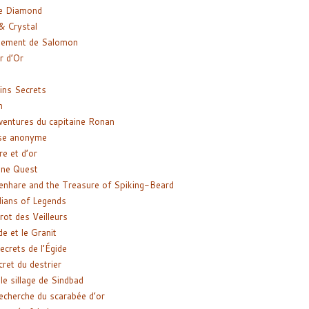
e Diamond
& Crystal
gement de Salomon
ir d’Or
ns Secrets
m
ventures du capitaine Ronan
se anonyme
re et d’or
ne Quest
enhare and the Treasure of Spiking-Beard
ians of Legends
rot des Veilleurs
de et le Granit
ecrets de l’Égide
cret du destrier
le sillage de Sindbad
recherche du scarabée d’or