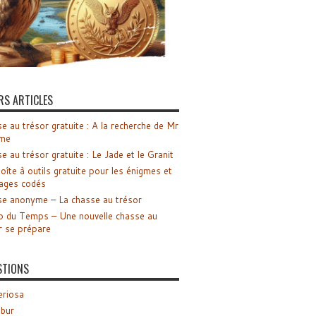
RS ARTICLES
e au trésor gratuite : A la recherche de Mr
me
e au trésor gratuite : Le Jade et le Granit
oîte à outils gratuite pour les énigmes et
ages codés
e anonyme – La chasse au trésor
o du Temps – Une nouvelle chasse au
r se prépare
STIONS
riosa
ibur