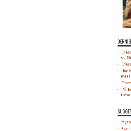
DERNIE
Chass
ou M
Chass
Une b
mess
Chass
L’Éch
tréso
SUGGE
Myste
Exkal