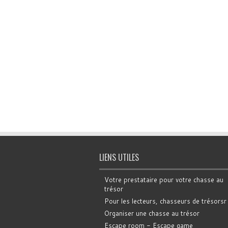
LIENS UTILES
Votre prestataire pour votre chasse au
trésor
Pour les lecteurs, chasseurs de trésorsr
Organiser une chasse au trésor
Escape room - Escape game