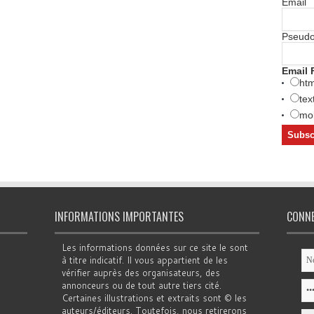
Email
Pseud
Email 
htm
tex
mob
INFORMATIONS IMPORTANTES
CONN
Les informations données sur ce site le sont
à titre indicatif. Il vous appartient de les
vérifier auprès des organisateurs, des
annonceurs ou de tout autre tiers cité.
Certaines illustrations et extraits sont © les
auteurs/éditeurs. Toutefois, nous retirerons