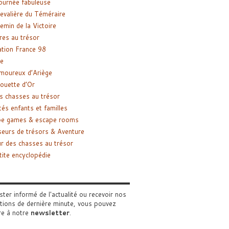
ournée fabuleuse
evalière du Téméraire
emin de la Victoire
res au trésor
tion France 98
e
moureux d’Ariège
ouette d’Or
s chasses au trésor
tés enfants et familles
pe games & escape rooms
eurs de trésors & Aventure
r des chasses au trésor
tite encyclopédie
ster informé de l'actualité ou recevoir nos
tions de dernière minute, vous pouvez
re à notre
newsletter
.