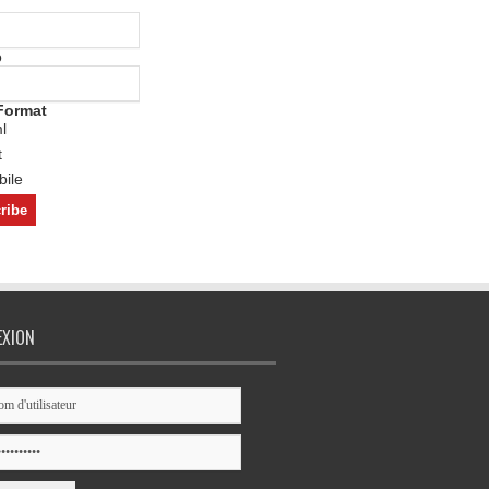
o
Format
l
t
ile
EXION