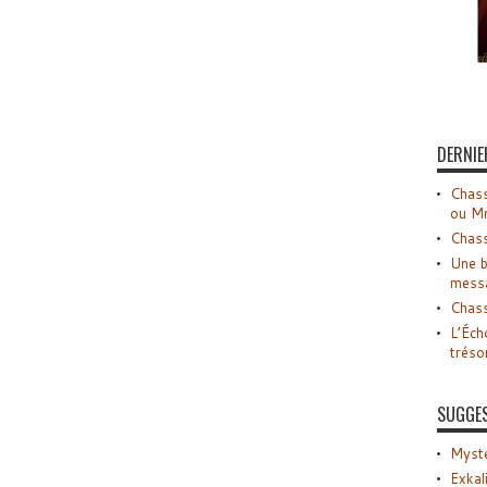
DERNIE
Chass
ou M
Chass
Une b
mess
Chass
L’Éch
tréso
SUGGE
Myste
Exkal