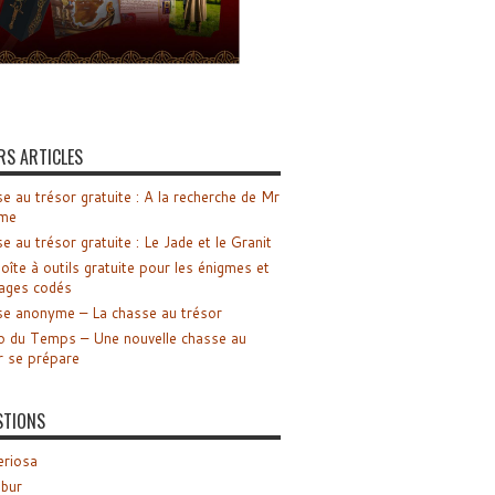
RS ARTICLES
e au trésor gratuite : A la recherche de Mr
me
e au trésor gratuite : Le Jade et le Granit
oîte à outils gratuite pour les énigmes et
ages codés
e anonyme – La chasse au trésor
o du Temps – Une nouvelle chasse au
r se prépare
STIONS
riosa
ibur