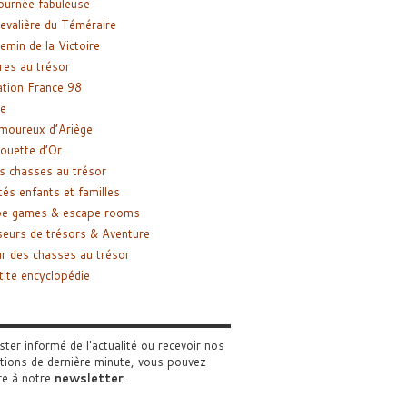
ournée fabuleuse
evalière du Téméraire
emin de la Victoire
res au trésor
tion France 98
e
moureux d’Ariège
ouette d’Or
s chasses au trésor
tés enfants et familles
pe games & escape rooms
eurs de trésors & Aventure
r des chasses au trésor
tite encyclopédie
ster informé de l'actualité ou recevoir nos
tions de dernière minute, vous pouvez
re à notre
newsletter
.