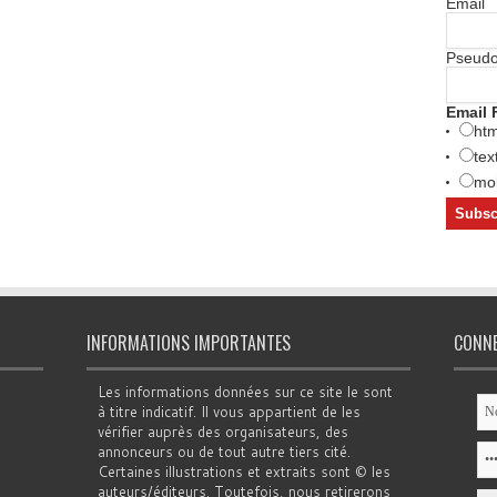
Email
Pseud
Email 
htm
tex
mob
INFORMATIONS IMPORTANTES
CONN
Les informations données sur ce site le sont
à titre indicatif. Il vous appartient de les
vérifier auprès des organisateurs, des
annonceurs ou de tout autre tiers cité.
Certaines illustrations et extraits sont © les
auteurs/éditeurs. Toutefois, nous retirerons