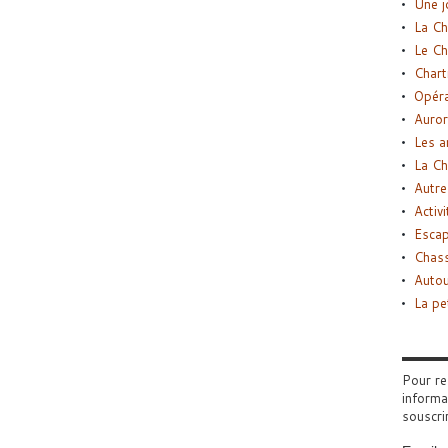
Une j
La Ch
Le Ch
Chart
Opéra
Auror
Les a
La Ch
Autre
Activi
Esca
Chass
Autou
La pe
Pour re
informa
souscri