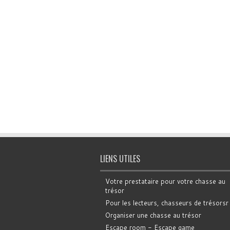
LIENS UTILES
Votre prestataire pour votre chasse au
trésor
Pour les lecteurs, chasseurs de trésorsr
Organiser une chasse au trésor
Escape room - Escape game