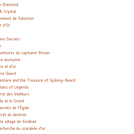
e Diamond
& Crystal
gement de Salomon
ir d’Or
ns Secrets
m
ventures du capitaine Ronan
se anonyme
re et d’or
ne Quest
enhare and the Treasure of Spiking-Beard
ians of Legends
rot des Veilleurs
de et le Granit
ecrets de l’Égide
cret du destrier
le sillage de Sindbad
recherche du scarabée d’or