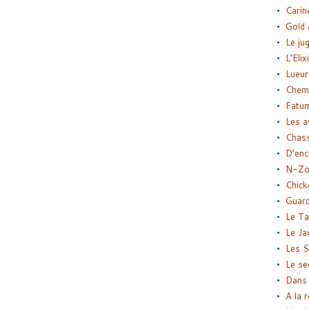
Carin
Gold 
Le ju
L’Elix
Lueur
Chemi
Fatu
Les a
Chas
D’enc
N-Zo
Chick
Guard
Le Ta
Le Ja
Les S
Le se
Dans 
A la 