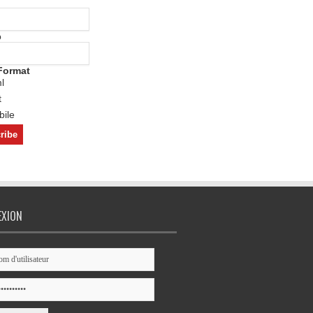
o
Format
l
t
ile
EXION