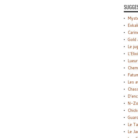
SUGGE
Myste
Exkal
Carin
Gold 
Le ju
L’Elix
Lueur
Chemi
Fatu
Les a
Chas
D’enc
N-Zo
Chick
Guard
Le Ta
Le Ja