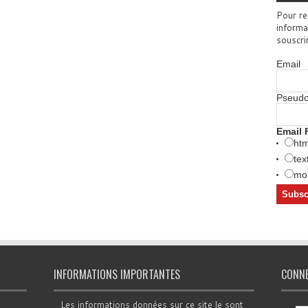
Pour re
informa
souscri
Email
Pseud
Email 
htm
tex
mob
INFORMATIONS IMPORTANTES
CONN
Les informations données sur ce site le sont