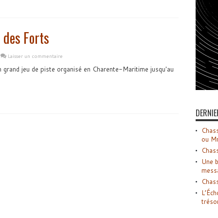
 des Forts
Laisser un commentaire
 grand jeu de piste organisé en Charente-Maritime jusqu'au
DERNIE
Chass
ou M
Chass
Une b
mess
Chass
L’Éch
tréso