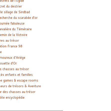
ecrets de l’Égide
cret du destrier
le sillage de Sindbad
recherche du scarabée d’or
ournée fabuleuse
evalière du Téméraire
emin de la Victoire
res au trésor
tion France 98
e
moureux d’Ariège
ouette d’Or
s chasses au trésor
tés enfants et familles
pe games & escape rooms
eurs de trésors & Aventure
r des chasses au trésor
tite encyclopédie