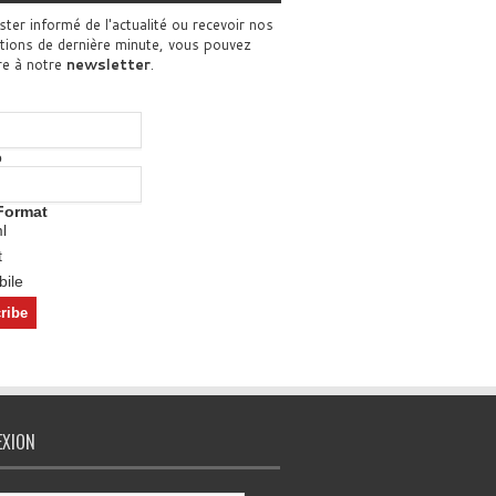
ster informé de l'actualité ou recevoir nos
tions de dernière minute, vous pouvez
re à notre
newsletter
.
o
Format
l
t
ile
EXION