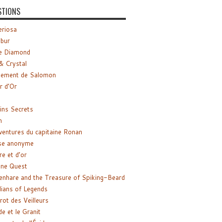
STIONS
riosa
ibur
e Diamond
& Crystal
gement de Salomon
ir d’Or
ns Secrets
m
ventures du capitaine Ronan
se anonyme
re et d’or
ne Quest
enhare and the Treasure of Spiking-Beard
ians of Legends
rot des Veilleurs
de et le Granit