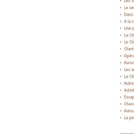
Les S
Le se
Dans 
A la 
Une j
La Ch
Le Ch
Chart
Opéra
Auror
Les a
La Ch
Autre
Activi
Esca
Chass
Autou
La pe