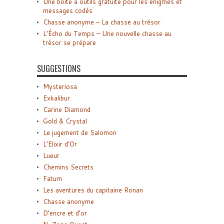
Une boîte à outils gratuite pour les énigmes et
messages codés
Chasse anonyme – La chasse au trésor
L’Écho du Temps – Une nouvelle chasse au
trésor se prépare
SUGGESTIONS
Mysteriosa
Exkalibur
Carine Diamond
Gold & Crystal
Le jugement de Salomon
L’Elixir d’Or
Lueur
Chemins Secrets
Fatum
Les aventures du capitaine Ronan
Chasse anonyme
D’encre et d’or