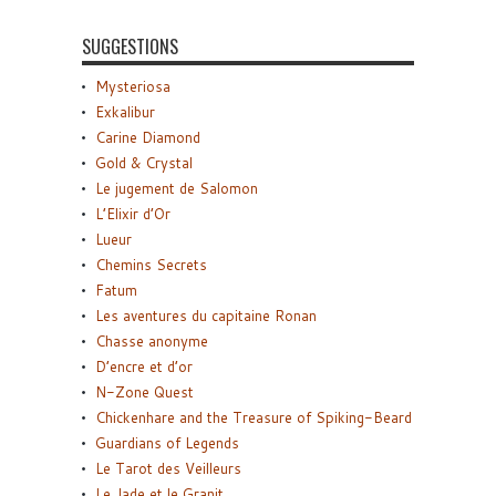
SUGGESTIONS
Mysteriosa
Exkalibur
Carine Diamond
Gold & Crystal
Le jugement de Salomon
L’Elixir d’Or
Lueur
Chemins Secrets
Fatum
Les aventures du capitaine Ronan
Chasse anonyme
D’encre et d’or
N-Zone Quest
Chickenhare and the Treasure of Spiking-Beard
Guardians of Legends
Le Tarot des Veilleurs
Le Jade et le Granit