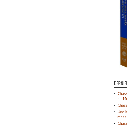
DERNIE
Chass
ou M
Chass
Une b
mess
Chass