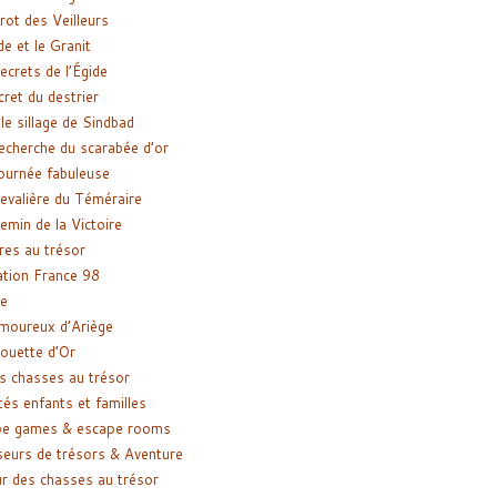
rot des Veilleurs
de et le Granit
ecrets de l’Égide
cret du destrier
le sillage de Sindbad
recherche du scarabée d’or
ournée fabuleuse
evalière du Téméraire
emin de la Victoire
res au trésor
tion France 98
e
moureux d’Ariège
ouette d’Or
s chasses au trésor
tés enfants et familles
pe games & escape rooms
eurs de trésors & Aventure
r des chasses au trésor