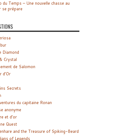
o du Temps – Une nouvelle chasse au
r se prépare
STIONS
riosa
ibur
e Diamond
& Crystal
gement de Salomon
ir d’Or
ns Secrets
m
ventures du capitaine Ronan
se anonyme
re et d’or
ne Quest
enhare and the Treasure of Spiking-Beard
ians of Legends