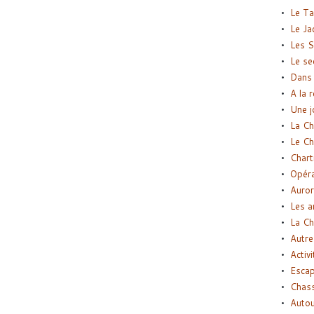
Le Ta
Le Ja
Les S
Le se
Dans 
A la 
Une j
La Ch
Le Ch
Chart
Opéra
Auror
Les a
La Ch
Autre
Activi
Esca
Chass
Autou