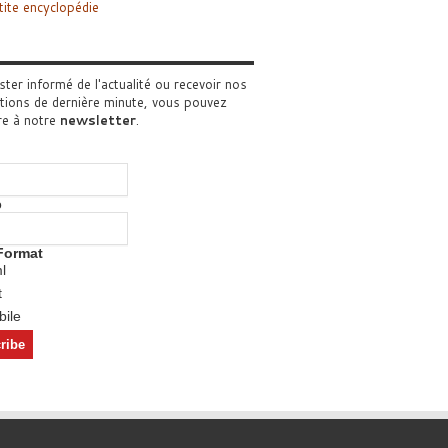
tite encyclopédie
ster informé de l'actualité ou recevoir nos
tions de dernière minute, vous pouvez
re à notre
newsletter
.
o
Format
l
t
ile