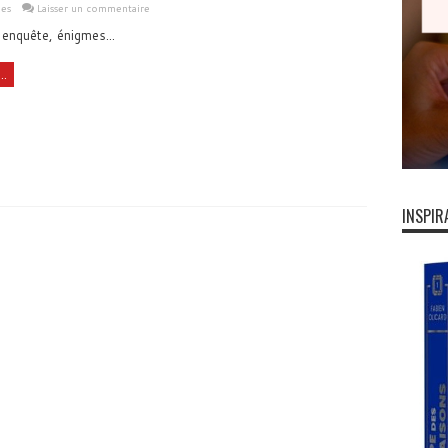
les
Laisser un commentaire
 enquête, énigmes...
..
INSPIR