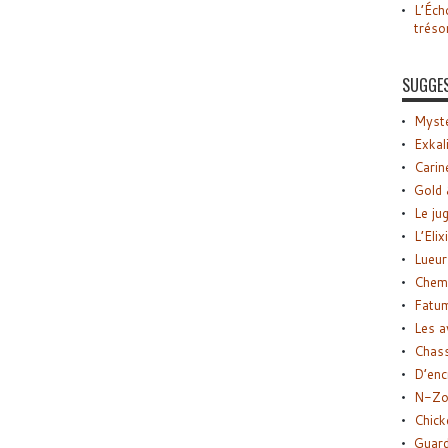
L’Éch
tréso
SUGGE
Myste
Exkal
Carin
Gold 
Le ju
L’Elix
Lueur
Chemi
Fatu
Les a
Chas
D’enc
N-Zo
Chick
Guard