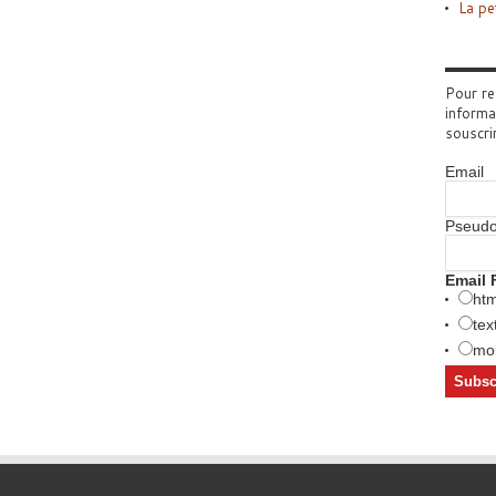
La pe
Pour re
informa
souscri
Email
Pseud
Email 
htm
tex
mob