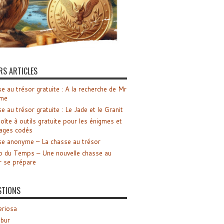
RS ARTICLES
e au trésor gratuite : A la recherche de Mr
me
e au trésor gratuite : Le Jade et le Granit
oîte à outils gratuite pour les énigmes et
ages codés
e anonyme – La chasse au trésor
o du Temps – Une nouvelle chasse au
r se prépare
STIONS
riosa
ibur