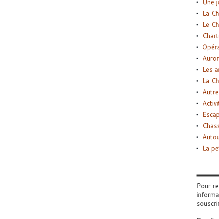
Une j
La Ch
Le Ch
Chart
Opéra
Auror
Les a
La Ch
Autre
Activi
Esca
Chass
Autou
La pe
Pour re
informa
souscri