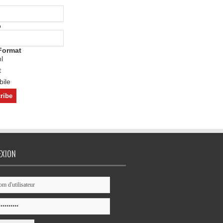
o
Format
l
t
ile
EXION