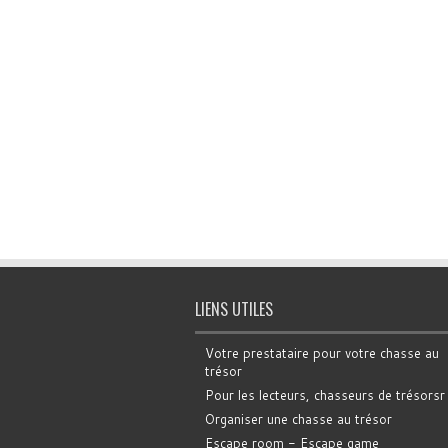
LIENS UTILES
Votre prestataire pour votre chasse au
trésor
Pour les lecteurs, chasseurs de trésorsr
Organiser une chasse au trésor
Escape room - Escape game