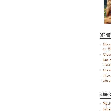
DERNIE
Chass
ou M
Chass
Une b
mess
Chass
L’Éch
tréso
SUGGE
Myste
Exkal