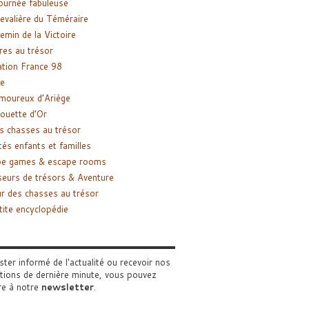
ournée fabuleuse
evalière du Téméraire
emin de la Victoire
res au trésor
tion France 98
e
moureux d’Ariège
ouette d’Or
s chasses au trésor
tés enfants et familles
pe games & escape rooms
eurs de trésors & Aventure
r des chasses au trésor
tite encyclopédie
ster informé de l'actualité ou recevoir nos
tions de dernière minute, vous pouvez
re à notre
newsletter
.