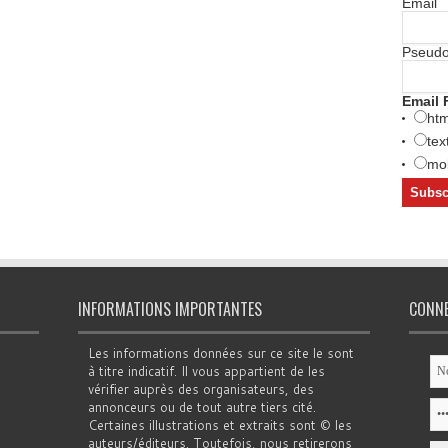
Email
Pseud
Email 
htm
tex
mob
INFORMATIONS IMPORTANTES
CONN
Les informations données sur ce site le sont
à titre indicatif. Il vous appartient de les
vérifier auprès des organisateurs, des
annonceurs ou de tout autre tiers cité.
Certaines illustrations et extraits sont © les
auteurs/éditeurs. Toutefois, nous retirerons