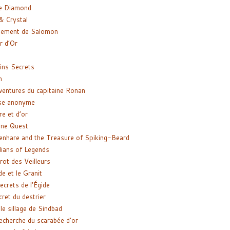
e Diamond
& Crystal
gement de Salomon
ir d’Or
ns Secrets
m
ventures du capitaine Ronan
se anonyme
re et d’or
ne Quest
enhare and the Treasure of Spiking-Beard
ians of Legends
rot des Veilleurs
de et le Granit
ecrets de l’Égide
cret du destrier
le sillage de Sindbad
recherche du scarabée d’or