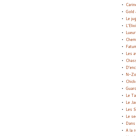
Carin
Gold 
Le ju
L’Elix
Lueur
Chemi
Fatu
Les a
Chas
D’enc
N-Zo
Chick
Guard
Le Ta
Le Ja
Les S
Le se
Dans 
A la 