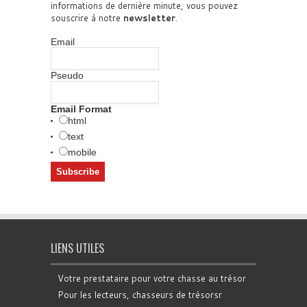
informations de dernière minute, vous pouvez
souscrire à notre
newsletter
.
Email
Pseudo
Email Format
html
text
mobile
LIENS UTILES
Votre prestataire pour votre chasse au trésor
Pour les lecteurs, chasseurs de trésorsr