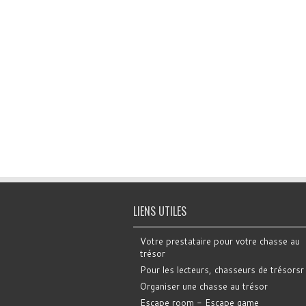
LIENS UTILES
Votre prestataire pour votre chasse au
trésor
Pour les lecteurs, chasseurs de trésorsr
Organiser une chasse au trésor
Escape room - Escape game