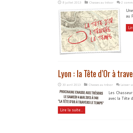
8 juillet 2013
Chasses au trésor
2 comme
Une
au P
Lir
Lyon : la Tête d’Or à trav
30 avril 2013
Chasses au trésor
Laisser 
Les Chasseurs
avec la Tête 
Lire la suite...