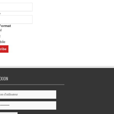
o
Format
l
t
ile
EXION