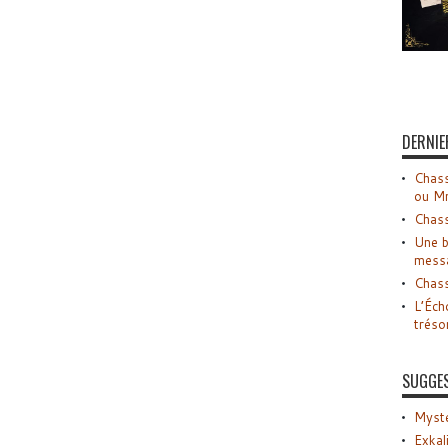
DERNIE
Chass
ou M
Chass
Une b
mess
Chass
L’Éch
tréso
SUGGE
Myste
Exkal