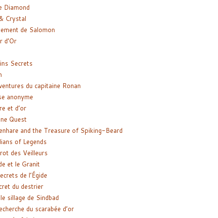
e Diamond
& Crystal
gement de Salomon
ir d’Or
ns Secrets
m
ventures du capitaine Ronan
se anonyme
re et d’or
ne Quest
enhare and the Treasure of Spiking-Beard
ians of Legends
rot des Veilleurs
de et le Granit
ecrets de l’Égide
cret du destrier
le sillage de Sindbad
recherche du scarabée d’or