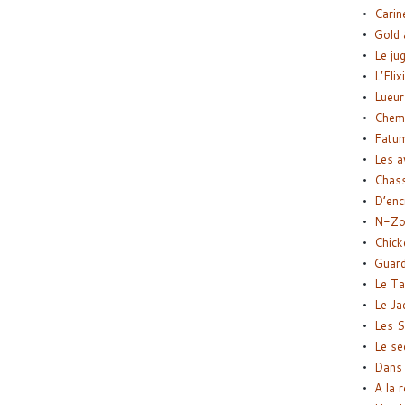
Carin
Gold 
Le ju
L’Elix
Lueur
Chemi
Fatu
Les a
Chas
D’enc
N-Zo
Chick
Guard
Le Ta
Le Ja
Les S
Le se
Dans 
A la 