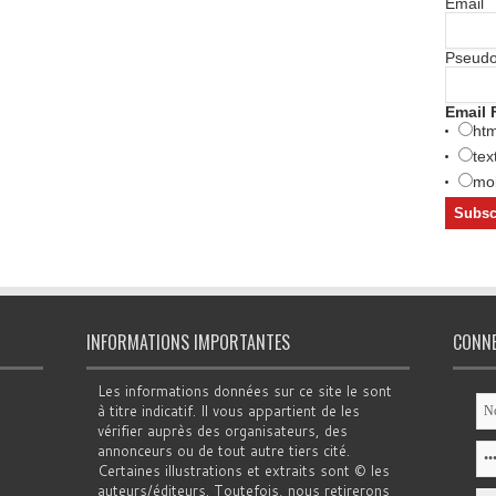
Email
Pseud
Email 
htm
tex
mob
INFORMATIONS IMPORTANTES
CONN
Les informations données sur ce site le sont
à titre indicatif. Il vous appartient de les
vérifier auprès des organisateurs, des
annonceurs ou de tout autre tiers cité.
Certaines illustrations et extraits sont © les
auteurs/éditeurs. Toutefois, nous retirerons