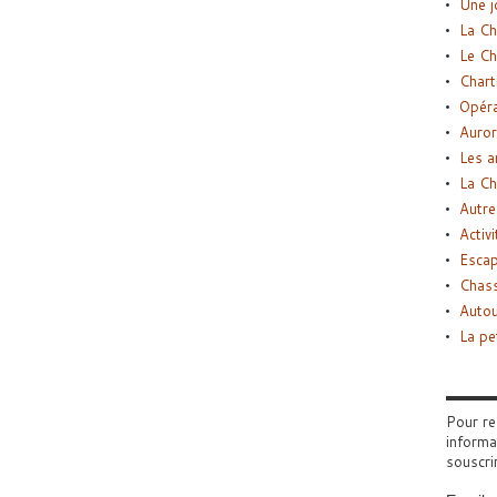
Une j
La Ch
Le Ch
Chart
Opéra
Auror
Les a
La Ch
Autre
Activi
Esca
Chass
Autou
La pe
Pour re
informa
souscri