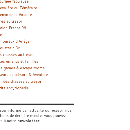
ournée fabuleuse
evalière du Téméraire
emin de la Victoire
res au trésor
tion France 98
e
moureux d’Ariège
ouette d’Or
s chasses au trésor
tés enfants et familles
pe games & escape rooms
eurs de trésors & Aventure
r des chasses au trésor
tite encyclopédie
ster informé de l'actualité ou recevoir nos
tions de dernière minute, vous pouvez
re à notre
newsletter
.