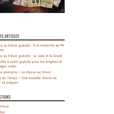
RS ARTICLES
e au trésor gratuite : A la recherche de Mr
me
e au trésor gratuite : Le Jade et le Granit
oîte à outils gratuite pour les énigmes et
ages codés
e anonyme – La chasse au trésor
o du Temps – Une nouvelle chasse au
r se prépare
STIONS
riosa
ibur