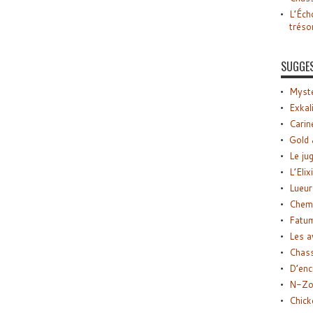
L’Éch
tréso
SUGGE
Myste
Exkal
Carin
Gold 
Le ju
L’Elix
Lueur
Chemi
Fatu
Les a
Chas
D’enc
N-Zo
Chick