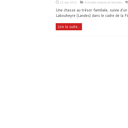
22 mai 2011
Activités enfants et familles
Une chasse au trésor familiale, suivie d'u
Labouheyre (Landes) dans le cadre de la Fê
Lire la suite...