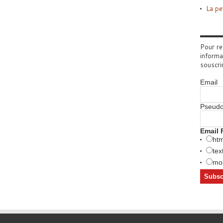
La pe
Pour re
informa
souscri
Email
Pseud
Email 
htm
tex
mob