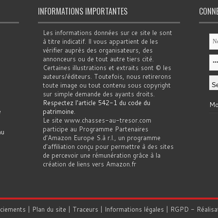
INFORMATIONS IMPORTANTES
CONN
Les informations données sur ce site le sont
à titre indicatif. Il vous appartient de les
vérifier auprès des organisateurs, des
annonceurs ou de tout autre tiers cité.
Certaines illustrations et extraits sont © les
auteurs/éditeurs. Toutefois, nous retirerons
toute image ou tout contenu sous copyright
sur simple demande des ayants droits.
Respectez l'article 542-1 du code du
Mo
e
patrimoine
.
Le site www.chasses-au-tresor.com
participe au Programme Partenaires
au
d’Amazon Europe S.à r.l., un programme
d’affiliation conçu pour permettre à des sites
de percevoir une rémunération grâce à la
création de liens vers Amazon.fr
rciements
|
Plan du site
|
Traceurs
|
Informations légales
|
RGPD
- Réalisa