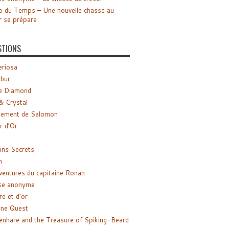
o du Temps – Une nouvelle chasse au
r se prépare
STIONS
riosa
ibur
e Diamond
& Crystal
gement de Salomon
ir d’Or
ns Secrets
m
ventures du capitaine Ronan
se anonyme
re et d’or
ne Quest
enhare and the Treasure of Spiking-Beard