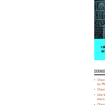
DERNIE
Chass
ou M
Chass
Une b
mess
Chass