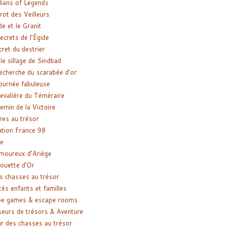
ians of Legends
rot des Veilleurs
de et le Granit
ecrets de l’Égide
cret du destrier
le sillage de Sindbad
recherche du scarabée d’or
ournée fabuleuse
evalière du Téméraire
emin de la Victoire
res au trésor
tion France 98
e
moureux d’Ariège
ouette d’Or
s chasses au trésor
tés enfants et familles
pe games & escape rooms
eurs de trésors & Aventure
r des chasses au trésor