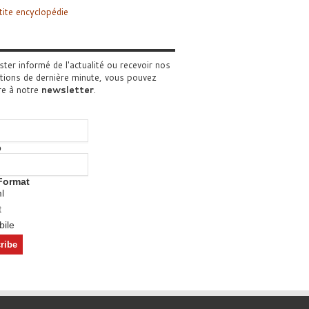
tite encyclopédie
ster informé de l'actualité ou recevoir nos
tions de dernière minute, vous pouvez
re à notre
newsletter
.
o
Format
l
t
ile