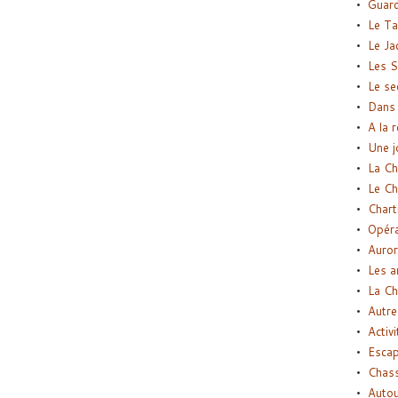
Guard
Le Ta
Le Ja
Les S
Le se
Dans 
A la 
Une j
La Ch
Le Ch
Chart
Opéra
Auror
Les a
La Ch
Autre
Activi
Esca
Chass
Autou