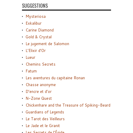
SUGGESTIONS
Mysteriosa
Exkalibur
Carine Diamond
Gold & Crystal
Le jugement de Salomon
L’Elixir d’Or
Lueur
Chemins Secrets
Fatum
Les aventures du capitaine Ronan
Chasse anonyme
D’encre et d’or
N-Zone Quest
Chickenhare and the Treasure of Spiking-Beard
Guardians of Legends
Le Tarot des Veilleurs
Le Jade et le Granit
Les Secrets de l’Égide