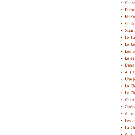
Chas
D’enc
N-Zo
Chick
Guard
Le Ta
Le Ja
Les S
Le se
Dans 
A la 
Une j
La Ch
Le Ch
Chart
Opéra
Auror
Les a
La Ch
Autre