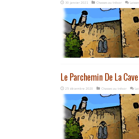
30 janvier 2021
Chasses au trésor
Laiss
Le Parchemin De La Cave
25 décembre 2020
Chasses au trésor
La