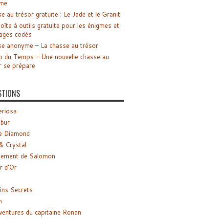
me
e au trésor gratuite : Le Jade et le Granit
oîte à outils gratuite pour les énigmes et
ages codés
e anonyme – La chasse au trésor
o du Temps – Une nouvelle chasse au
r se prépare
STIONS
riosa
ibur
e Diamond
& Crystal
gement de Salomon
ir d’Or
ns Secrets
m
ventures du capitaine Ronan