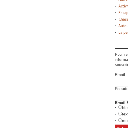
Activi
Esca
Chass
Autou
La pe
Pour re
informa
souscri
Email
Pseud
Email 
htm
tex
mob