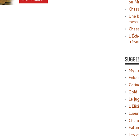
ou M
Chass
Une b
mess
Chass
L’Éch
tréso
SUGGE
Myste
Exkal
Carin
Gold 
Le ju
L’Elix
Lueur
Chemi
Fatu
Les a