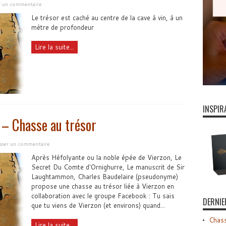
er un commentaire
Le trésor est caché au centre de la cave à vin, à un
mètre de profondeur
Lire la suite...
INSPIR
 – Chasse au trésor
isser un commentaire
Après Héfolyante ou la noble épée de Vierzon, Le
Secret Du Comte d'Ornighurre, Le manuscrit de Sir
Laughtammon, Charles Baudelaire (pseudonyme)
propose une chasse au trésor liée à Vierzon en
collaboration avec le groupe Facebook : Tu sais
DERNIE
que tu viens de Vierzon (et environs) quand...
Chass
Lire la suite...