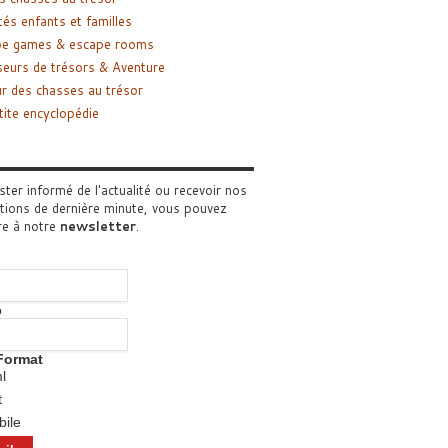
tés enfants et familles
pe games & escape rooms
eurs de trésors & Aventure
r des chasses au trésor
tite encyclopédie
ster informé de l'actualité ou recevoir nos
tions de dernière minute, vous pouvez
re à notre
newsletter
.
o
Format
l
t
ile