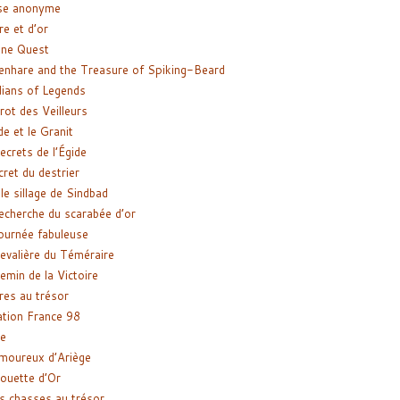
se anonyme
re et d’or
ne Quest
enhare and the Treasure of Spiking-Beard
ians of Legends
rot des Veilleurs
de et le Granit
ecrets de l’Égide
cret du destrier
le sillage de Sindbad
recherche du scarabée d’or
ournée fabuleuse
evalière du Téméraire
emin de la Victoire
res au trésor
tion France 98
e
moureux d’Ariège
ouette d’Or
s chasses au trésor