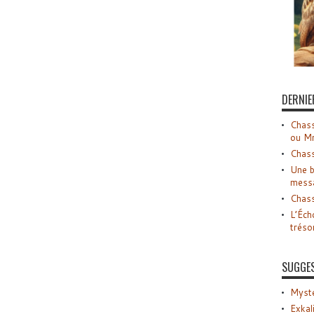
DERNIE
Chass
ou M
Chass
Une b
mess
Chass
L’Éch
tréso
SUGGE
Myste
Exkal