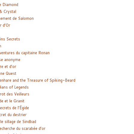
e Diamond
& Crystal
gement de Salomon
ir d’Or
ns Secrets
m
ventures du capitaine Ronan
se anonyme
re et d’or
ne Quest
enhare and the Treasure of Spiking-Beard
ians of Legends
rot des Veilleurs
de et le Granit
ecrets de l’Égide
cret du destrier
le sillage de Sindbad
recherche du scarabée d’or