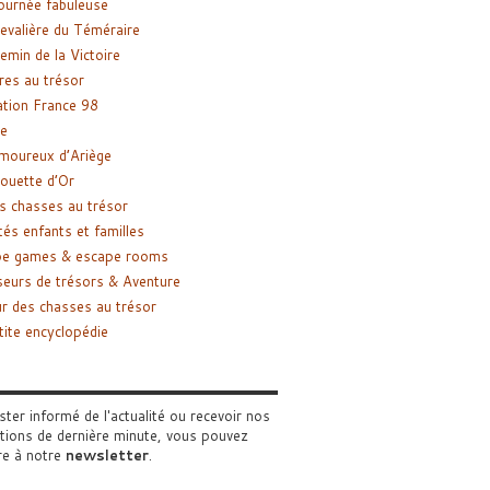
ournée fabuleuse
evalière du Téméraire
emin de la Victoire
res au trésor
tion France 98
e
moureux d’Ariège
ouette d’Or
s chasses au trésor
tés enfants et familles
pe games & escape rooms
eurs de trésors & Aventure
r des chasses au trésor
tite encyclopédie
ster informé de l'actualité ou recevoir nos
tions de dernière minute, vous pouvez
re à notre
newsletter
.