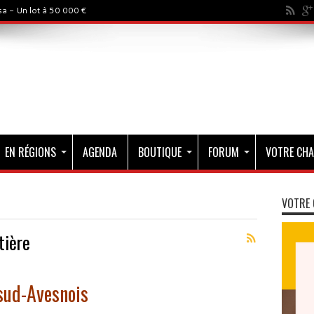
a - Un lot à 50 000 €
EN RÉGIONS
AGENDA
BOUTIQUE
FORUM
VOTRE CHA
VOTRE 
tière
sud-Avesnois