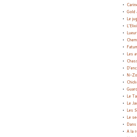
Carin
Gold 
Le ju
L’Elix
Lueur
Chemi
Fatu
Les a
Chas
D’enc
N-Zo
Chick
Guard
Le Ta
Le Ja
Les S
Le se
Dans 
A la 