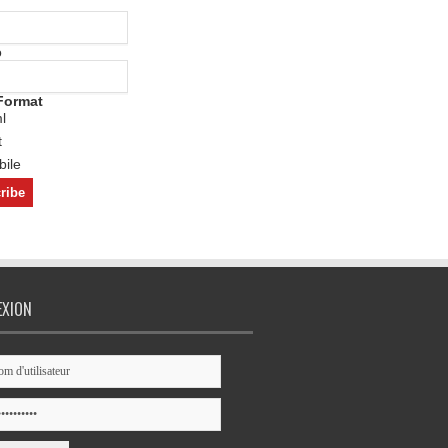
o
Format
l
t
ile
EXION