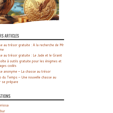
RS ARTICLES
e au trésor gratuite : A la recherche de Mr
me
e au trésor gratuite : Le Jade et le Granit
oîte à outils gratuite pour les énigmes et
ages codés
e anonyme – La chasse au trésor
o du Temps – Une nouvelle chasse au
r se prépare
STIONS
riosa
ibur