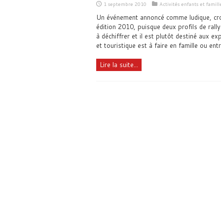
1 septembre 2010
Activités enfants et famill
Un événement annoncé comme ludique, crou
édition 2010, puisque deux profils de rall
à déchiffrer et il est plutôt destiné aux exp
et touristique est à faire en famille ou ent
Lire la suite...