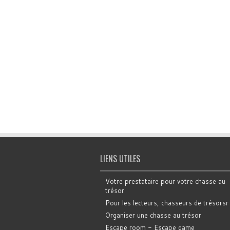
LIENS UTILES
Votre prestataire pour votre chasse au
trésor
Pour les lecteurs, chasseurs de trésorsr
Organiser une chasse au trésor
Escape room - Escape game