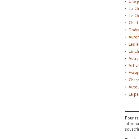
Une j
La Ch
Le Ch
Chart
Opéra
Auror
Les a
La Ch
Autre
Activi
Esca
Chass
Autou
La pe
Pour re
informa
souscri