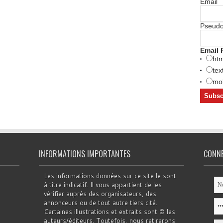
Email
Pseud
Email 
htm
tex
mob
INFORMATIONS IMPORTANTES
CONN
Les informations données sur ce site le sont
à titre indicatif. Il vous appartient de les
vérifier auprès des organisateurs, des
annonceurs ou de tout autre tiers cité.
Certaines illustrations et extraits sont © les
auteurs/éditeurs. Toutefois, nous retirerons