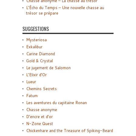
Chasse anonyme – La chasse au trésor
L’Écho du Temps – Une nouvelle chasse au
trésor se prépare
SUGGESTIONS
Mysteriosa
Exkalibur
Carine Diamond
Gold & Crystal
Le jugement de Salomon
L’Elixir d’Or
Lueur
Chemins Secrets
Fatum
Les aventures du capitaine Ronan
Chasse anonyme
D’encre et d’or
N-Zone Quest
Chickenhare and the Treasure of Spiking-Beard