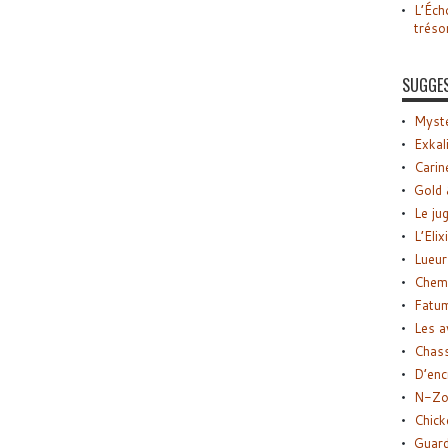
L’Éch
tréso
SUGGE
Myste
Exkal
Carin
Gold 
Le ju
L’Elix
Lueur
Chemi
Fatu
Les a
Chas
D’enc
N-Zo
Chick
Guard