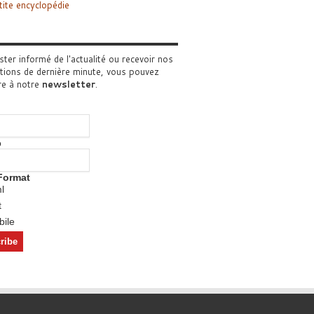
tite encyclopédie
ster informé de l'actualité ou recevoir nos
tions de dernière minute, vous pouvez
re à notre
newsletter
.
o
Format
l
t
ile