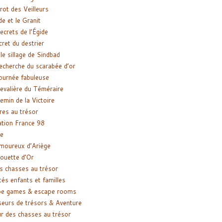
rot des Veilleurs
de et le Granit
ecrets de l’Égide
cret du destrier
le sillage de Sindbad
recherche du scarabée d’or
ournée fabuleuse
evalière du Téméraire
emin de la Victoire
res au trésor
tion France 98
e
moureux d’Ariège
ouette d’Or
s chasses au trésor
tés enfants et familles
pe games & escape rooms
eurs de trésors & Aventure
r des chasses au trésor