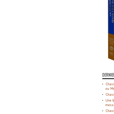
DERNIE
Chass
ou M
Chass
Une b
mess
Chass