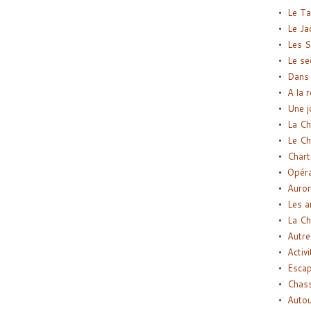
Le Ta
Le Ja
Les S
Le se
Dans 
A la 
Une j
La Ch
Le Ch
Chart
Opéra
Auror
Les a
La Ch
Autre
Activi
Esca
Chass
Autou