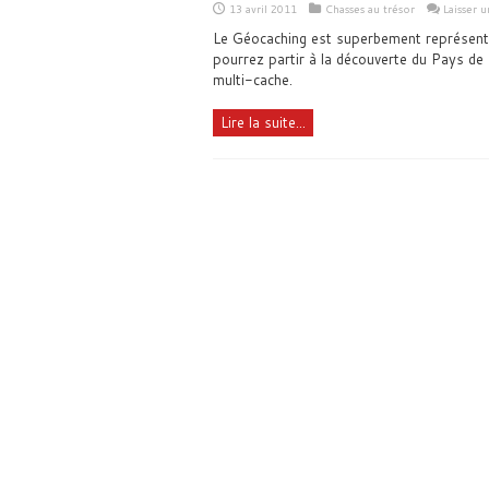
13 avril 2011
Chasses au trésor
Laisser 
Le Géocaching est superbement représenté
pourrez partir à la découverte du Pays de
multi-cache.
Lire la suite...