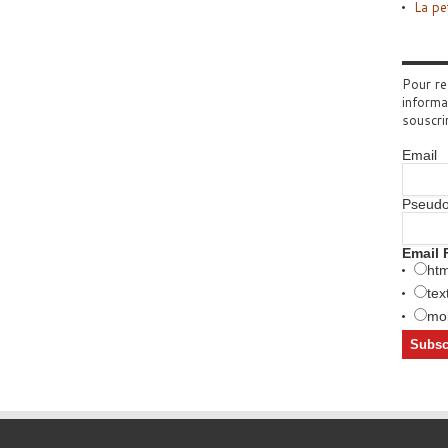
La pe
Pour re
informa
souscri
Email
Pseud
Email 
htm
tex
mob