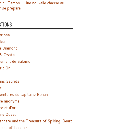
o du Temps – Une nouvelle chasse au
r se prépare
STIONS
riosa
ibur
e Diamond
& Crystal
gement de Salomon
ir d’Or
ns Secrets
m
ventures du capitaine Ronan
se anonyme
re et d’or
ne Quest
enhare and the Treasure of Spiking-Beard
ians of Legends