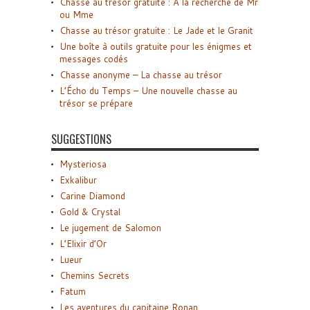
Chasse au trésor gratuite : A la recherche de Mr
ou Mme
Chasse au trésor gratuite : Le Jade et le Granit
Une boîte à outils gratuite pour les énigmes et
messages codés
Chasse anonyme – La chasse au trésor
L’Écho du Temps – Une nouvelle chasse au
trésor se prépare
SUGGESTIONS
Mysteriosa
Exkalibur
Carine Diamond
Gold & Crystal
Le jugement de Salomon
L’Elixir d’Or
Lueur
Chemins Secrets
Fatum
Les aventures du capitaine Ronan