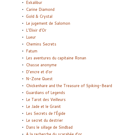
Exkalibur
Carine Diamond
Gold & Crystal
Le jugement de Salomon
L’Elixir d’Or
Lueur
Chemins Secrets
Fatum
Les aventures du capitaine Ronan
Chasse anonyme
D’encre et d’or
N-Zone Quest
Chickenhare and the Treasure of Spiking-Beard
Guardians of Legends
Le Tarot des Veilleurs
Le Jade et le Granit
Les Secrets de l’Égide
Le secret du destrier
Dans le sillage de Sindbad
A la recherche du scarabée d’or