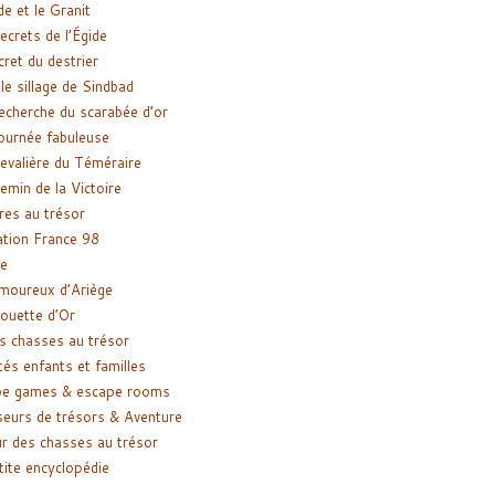
de et le Granit
ecrets de l’Égide
cret du destrier
le sillage de Sindbad
recherche du scarabée d’or
ournée fabuleuse
evalière du Téméraire
emin de la Victoire
res au trésor
tion France 98
e
moureux d’Ariège
ouette d’Or
s chasses au trésor
tés enfants et familles
pe games & escape rooms
eurs de trésors & Aventure
r des chasses au trésor
tite encyclopédie