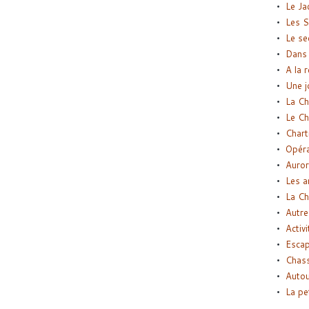
Le Ja
Les S
Le se
Dans 
A la 
Une j
La Ch
Le Ch
Chart
Opéra
Auror
Les a
La Ch
Autre
Activi
Esca
Chass
Autou
La pe