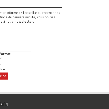
ster informé de l'actualité ou recevoir nos
tions de dernière minute, vous pouvez
re à notre
newsletter
.
o
Format
l
t
ile
EXION