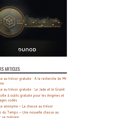
RS ARTICLES
e au trésor gratuite : A la recherche de Mr
me
e au trésor gratuite : Le Jade et le Granit
oîte à outils gratuite pour les énigmes et
ages codés
e anonyme – La chasse au trésor
o du Temps – Une nouvelle chasse au
r se prépare