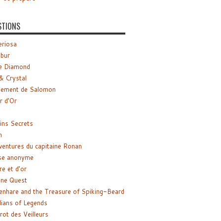
STIONS
riosa
ibur
e Diamond
& Crystal
gement de Salomon
ir d’Or
ns Secrets
m
ventures du capitaine Ronan
se anonyme
re et d’or
ne Quest
enhare and the Treasure of Spiking-Beard
ians of Legends
rot des Veilleurs