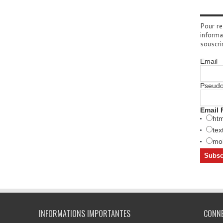
Pour re
informa
souscri
Email
Pseud
Email 
htm
tex
mob
INFORMATIONS IMPORTANTES
CONN