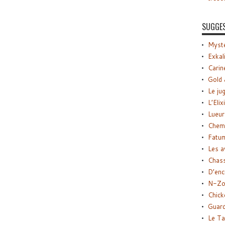
SUGGE
Myste
Exkal
Carin
Gold 
Le ju
L’Elix
Lueur
Chemi
Fatu
Les a
Chas
D’enc
N-Zo
Chick
Guard
Le Ta