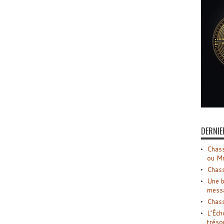
DERNIE
Chass
ou M
Chass
Une b
mess
Chass
L’Éch
tréso