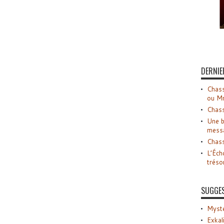
DERNIE
Chass
ou M
Chass
Une b
mess
Chass
L’Éch
tréso
SUGGE
Myste
Exkal