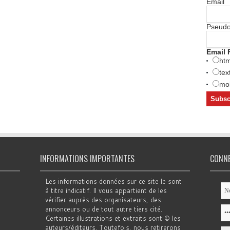
Email
Pseud
Email 
htm
tex
mob
INFORMATIONS IMPORTANTES
CONN
Les informations données sur ce site le sont
à titre indicatif. Il vous appartient de les
vérifier auprès des organisateurs, des
annonceurs ou de tout autre tiers cité.
Certaines illustrations et extraits sont © les
auteurs/éditeurs. Toutefois, nous retirerons