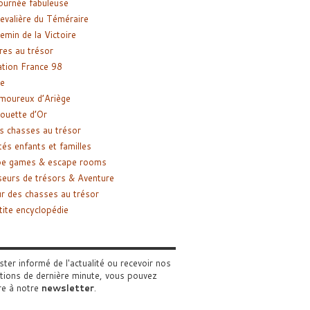
ournée fabuleuse
evalière du Téméraire
emin de la Victoire
res au trésor
tion France 98
e
moureux d’Ariège
ouette d’Or
s chasses au trésor
tés enfants et familles
pe games & escape rooms
eurs de trésors & Aventure
r des chasses au trésor
tite encyclopédie
ster informé de l'actualité ou recevoir nos
tions de dernière minute, vous pouvez
re à notre
newsletter
.