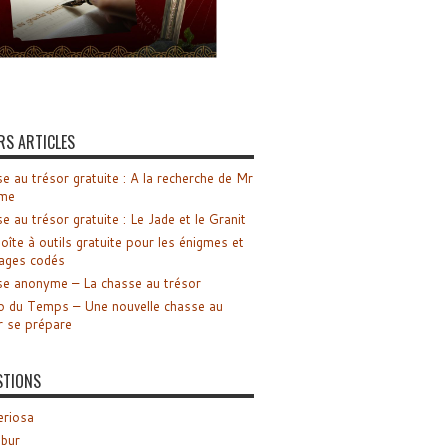
RS ARTICLES
e au trésor gratuite : A la recherche de Mr
me
e au trésor gratuite : Le Jade et le Granit
oîte à outils gratuite pour les énigmes et
ages codés
e anonyme – La chasse au trésor
o du Temps – Une nouvelle chasse au
r se prépare
STIONS
riosa
ibur