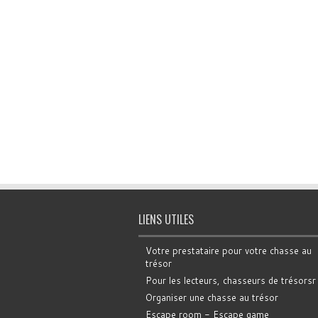
LIENS UTILES
Votre prestataire pour votre chasse au
trésor
Pour les lecteurs, chasseurs de trésorsr
Organiser une chasse au trésor
Escape room - Escape game