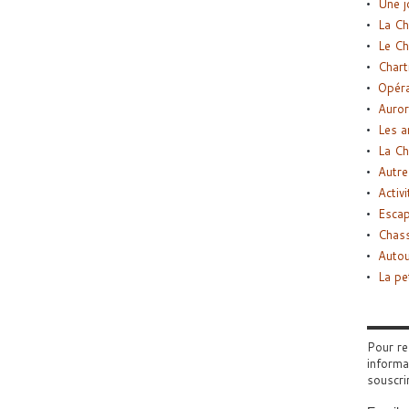
Une j
La Ch
Le Ch
Chart
Opéra
Auror
Les a
La Ch
Autre
Activi
Esca
Chass
Autou
La pe
Pour re
informa
souscri