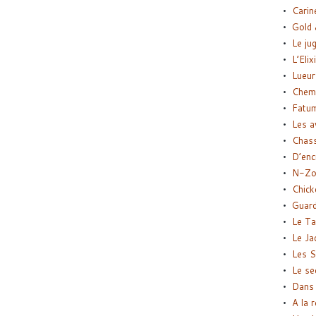
Carin
Gold 
Le ju
L’Elix
Lueur
Chemi
Fatu
Les a
Chas
D’enc
N-Zo
Chick
Guard
Le Ta
Le Ja
Les S
Le se
Dans 
A la 