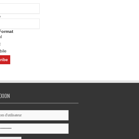
o
Format
l
t
ile
EXION