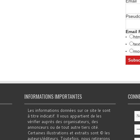
Email
Pseud
Email 
htm
tex
mob
INFORMATIONS IMPORTANTES
CONN
Les informations données sur ce site le sont
à titre indicatif. Il vous appartient de les
vérifier auprès des organisateurs, des
annonceurs ou de tout autre tiers cité.
Certaines illustrations et extraits sont © les
auteurs/éditeurs. Toutefois, nous retirerons