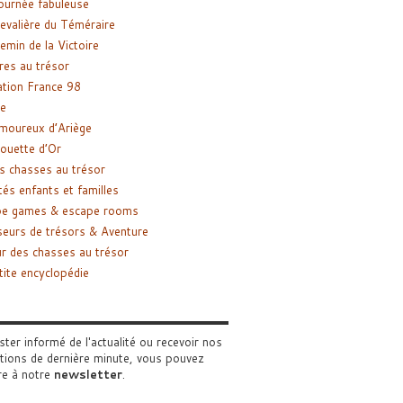
ournée fabuleuse
evalière du Téméraire
emin de la Victoire
res au trésor
tion France 98
e
moureux d’Ariège
ouette d’Or
s chasses au trésor
tés enfants et familles
pe games & escape rooms
eurs de trésors & Aventure
r des chasses au trésor
tite encyclopédie
ster informé de l'actualité ou recevoir nos
tions de dernière minute, vous pouvez
re à notre
newsletter
.