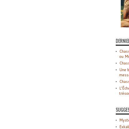
DERNIE
Chass
ou M
Chass
Une b
mess
Chass
L’Éch
tréso
SUGGE
Myste
Exkal