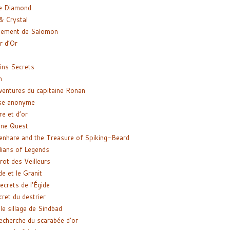
e Diamond
& Crystal
gement de Salomon
ir d’Or
ns Secrets
m
ventures du capitaine Ronan
se anonyme
re et d’or
ne Quest
enhare and the Treasure of Spiking-Beard
ians of Legends
rot des Veilleurs
de et le Granit
ecrets de l’Égide
cret du destrier
le sillage de Sindbad
recherche du scarabée d’or