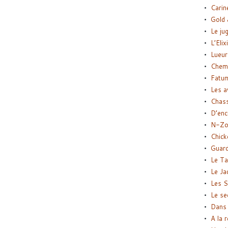
Carin
Gold 
Le ju
L’Elix
Lueur
Chemi
Fatu
Les a
Chas
D’enc
N-Zo
Chick
Guard
Le Ta
Le Ja
Les S
Le se
Dans 
A la 