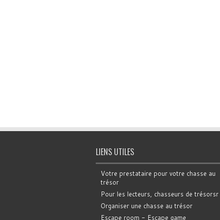
LIENS UTILES
Votre prestataire pour votre chasse au
trésor
Pour les lecteurs, chasseurs de trésorsr
Organiser une chasse au trésor
Escape room - Escape game