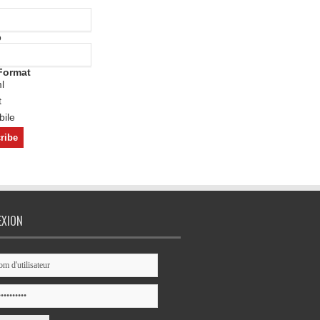
o
Format
l
t
ile
EXION