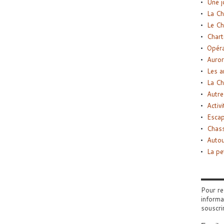
Une j
La Ch
Le Ch
Chart
Opéra
Auror
Les a
La Ch
Autre
Activi
Esca
Chass
Autou
La pe
Pour re
informa
souscri