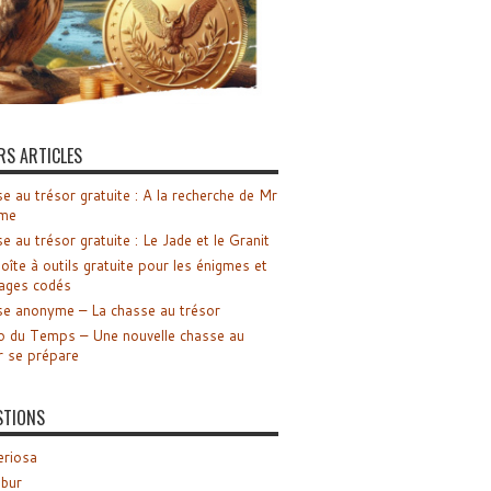
RS ARTICLES
e au trésor gratuite : A la recherche de Mr
me
e au trésor gratuite : Le Jade et le Granit
oîte à outils gratuite pour les énigmes et
ages codés
e anonyme – La chasse au trésor
o du Temps – Une nouvelle chasse au
r se prépare
STIONS
riosa
ibur