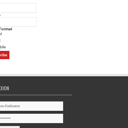
o
Format
l
t
ile
EXION