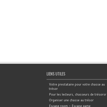
LIENS UTILES
Votre prestataire pour votre chasse au
trésor
Pour les lecteurs, chasseurs de trésorsr
Organiser une chasse au trésor
Escape room - Escape game