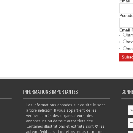
Email
Pseud
Email 
htm
tex
mob
INFORMATIONS IMPORTANTES
CONN
Les informations données sur ce site le sont
à titre indicatif. Il vous appartient de les
vérifier auprès des organisateurs, des
annonceurs ou de tout autre tiers cité.
Certaines illustrations et extraits sont © les
auteurs/éditeurs. Toutefois, nous retirerons