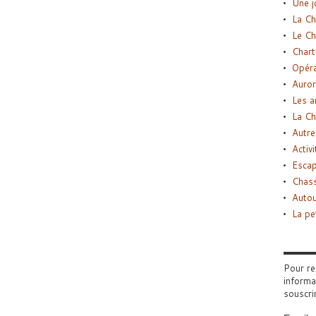
Une j
La Ch
Le Ch
Chart
Opéra
Auror
Les a
La Ch
Autre
Activi
Esca
Chass
Autou
La pe
Pour re
informa
souscri