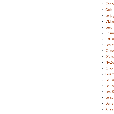
Carin
Gold 
Le ju
L’Elix
Lueur
Chemi
Fatu
Les a
Chas
D’enc
N-Zo
Chick
Guard
Le Ta
Le Ja
Les S
Le se
Dans 
A la 