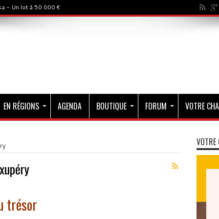
a - Un lot à 50 000 €
EN RÉGIONS
AGENDA
BOUTIQUE
FORUM
VOTRE CHA
VOTRE 
ry
Exupéry
u trésor