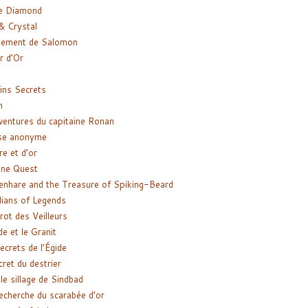
e Diamond
& Crystal
gement de Salomon
ir d’Or
ns Secrets
m
ventures du capitaine Ronan
se anonyme
re et d’or
ne Quest
enhare and the Treasure of Spiking-Beard
ians of Legends
rot des Veilleurs
de et le Granit
ecrets de l’Égide
cret du destrier
le sillage de Sindbad
recherche du scarabée d’or