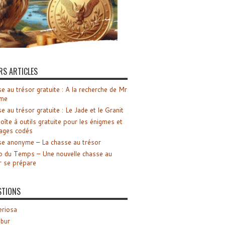
RS ARTICLES
e au trésor gratuite : A la recherche de Mr
me
e au trésor gratuite : Le Jade et le Granit
oîte à outils gratuite pour les énigmes et
ages codés
e anonyme – La chasse au trésor
o du Temps – Une nouvelle chasse au
r se prépare
STIONS
riosa
ibur