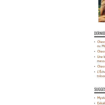
DERNIE
Chass
ou M
Chass
Une b
mess
Chass
L’Éch
tréso
SUGGE
Myste
Exkal