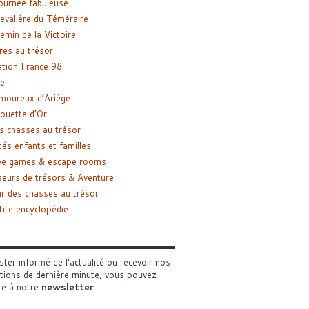
ournée fabuleuse
evalière du Téméraire
emin de la Victoire
res au trésor
tion France 98
e
moureux d’Ariège
ouette d’Or
s chasses au trésor
tés enfants et familles
pe games & escape rooms
eurs de trésors & Aventure
r des chasses au trésor
tite encyclopédie
ster informé de l'actualité ou recevoir nos
tions de dernière minute, vous pouvez
re à notre
newsletter
.