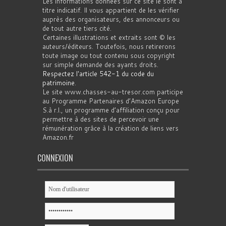
Les informations données sur ce site le sont à
titre indicatif. Il vous appartient de les vérifier
auprès des organisateurs, des annonceurs ou
de tout autre tiers cité.
Certaines illustrations et extraits sont © les
auteurs/éditeurs. Toutefois, nous retirerons
toute image ou tout contenu sous copyright
sur simple demande des ayants droits.
Respectez l'article 542-1 du code du
patrimoine
.
Le site www.chasses-au-tresor.com participe
au Programme Partenaires d’Amazon Europe
S.à r.l., un programme d’affiliation conçu pour
permettre à des sites de percevoir une
rémunération grâce à la création de liens vers
Amazon.fr
CONNEXION