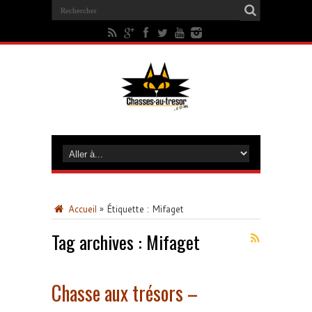
Accueil
»
Étiquette :
Mifaget
Tag archives :
Mifaget
Chasse aux trésors –