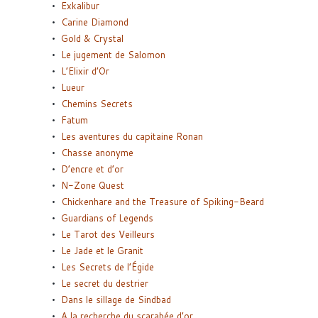
Exkalibur
Carine Diamond
Gold & Crystal
Le jugement de Salomon
L’Elixir d’Or
Lueur
Chemins Secrets
Fatum
Les aventures du capitaine Ronan
Chasse anonyme
D’encre et d’or
N-Zone Quest
Chickenhare and the Treasure of Spiking-Beard
Guardians of Legends
Le Tarot des Veilleurs
Le Jade et le Granit
Les Secrets de l’Égide
Le secret du destrier
Dans le sillage de Sindbad
A la recherche du scarabée d’or