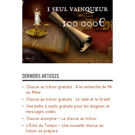
DERNIERS ARTICLES
Chasse au trésor gratuite : A la recherche de Mr
ou Mme
Chasse au trésor gratuite : Le Jade et le Granit
Une boîte à outils gratuite pour les énigmes et
messages codés
Chasse anonyme – La chasse au trésor
L’Écho du Temps – Une nouvelle chasse au
trésor se prépare